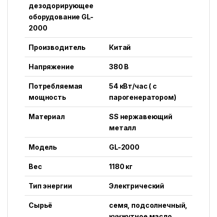
дезодорирующее
оборудование GL-
2000
Производитель
Китай
Напряжение
380 В
Потребляемая
54 кВт/час ( с
мощность
парогенератором)
Материал
SS нержавеющий
металл
Модель
GL-2000
Вес
1180 кг
Тип энергии
Электрический
Сырьё
семя, подсолнечный,
кунжутное масло