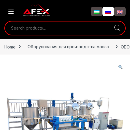
Skip to navigation
Skip to content
Search for:
Home
Оборудования для производства масла
ОБО