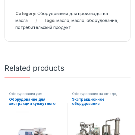
Category:
Оборудования для производства
масла
Tags:
масло
,
масло
,
оборудование
,
потребительский продукт
Related products
Оборудования для
Оборудование на складе
,
производства масла
Оборудования для
Оборудование для
Экстракционное
производства масла
экстракции кунжутного
оборудование
масла AF-XD-40