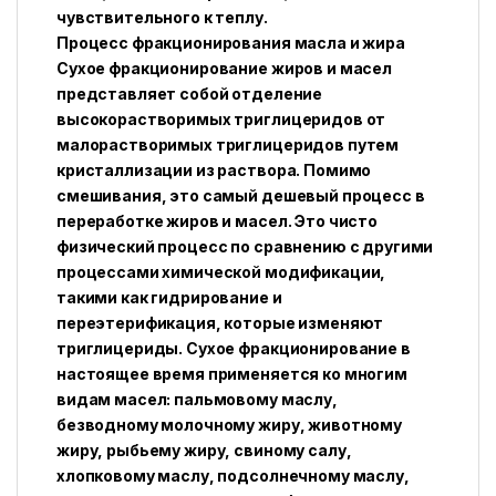
чувствительного к теплу.
Процесс фракционирования масла и жира
Сухое фракционирование жиров и масел
представляет собой отделение
высокорастворимых триглицеридов от
малорастворимых триглицеридов путем
кристаллизации из раствора. Помимо
смешивания, это самый дешевый процесс в
переработке жиров и масел. Это чисто
физический процесс по сравнению с другими
процессами химической модификации,
такими как гидрирование и
переэтерификация, которые изменяют
триглицериды. Сухое фракционирование в
настоящее время применяется ко многим
видам масел: пальмовому маслу,
безводному молочному жиру, животному
жиру, рыбьему жиру, свиному салу,
хлопковому маслу, подсолнечному маслу,