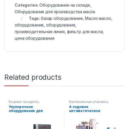
Categories:
Оборудование на складе
,
Оборудования для производства масла
Tags:
базар оборудование
,
Масло масло
,
оборудование
,
оборудование
,
производительная линия
,
фильтр для масла
,
цена оборудования
Related products
Водные продукты
,
Вертикальная упаковка
,
Оборудование на складе
,
Оборудование на складе
,
Укупорочное
4-ходовое
Упаковочное оборудование
Упаковочное оборудование
оборудование для
автоматическое
стеклянной тары
упаковочное оборудование
для вертикальных жидких
продуктов