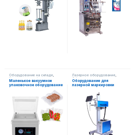
Оборудование на складе
,
Лазерное оборудование
,
Упаковочное оборудование
Оборудование на складе
,
Маленькое вакуумное
Оборудование для
Упаковочное оборудование
упаковочное оборудование
лазерной маркировки
AF-G-260