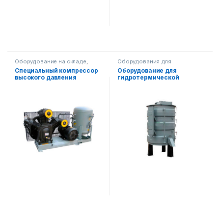
Оборудование на складе
,
Оборудования для
Оборудования для
производства масла
Специальный компрессор
Оборудование для
производства масла
высокого давления
гидротермической
обработки ядра семян (3
секции)