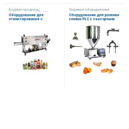
Водные продукты
,
Пищевое оборудование
Оборудование AHR-300 для
Оборудование для
Оборудование для розлива
сокращённой обмотки
этикетирования с
сливок PLC с сенсорным
этикеток
,
Пищевое
оборудование
,
Упаковочное
помощью пара
управлением
оборудование