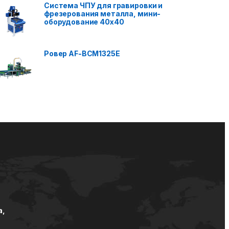
Система ЧПУ для гравировки и
фрезерования металла, мини-
оборудование 40x40
Ровер AF-BCM1325E
а,