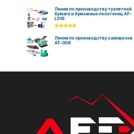
Rated
5.00
out of 5
Линия по производству туалетной
бумаги и бумажных полотенец AF-
L016
Rated
5.00
out of 5
Линия по производству саморезов
AF-008