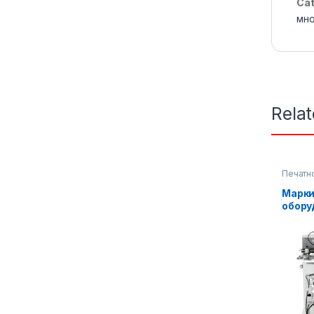
Cat
мно
Rela
Печатн
Упаков
Марки
обору
плоск
конте