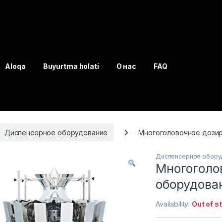
Aloqa
Buyurtma holati
О нас
FAQ
Диспенсерное оборудование
Многоголовочное дози
Диспенсерное обору
Многоголо
оборудова
Availability:
Out of s