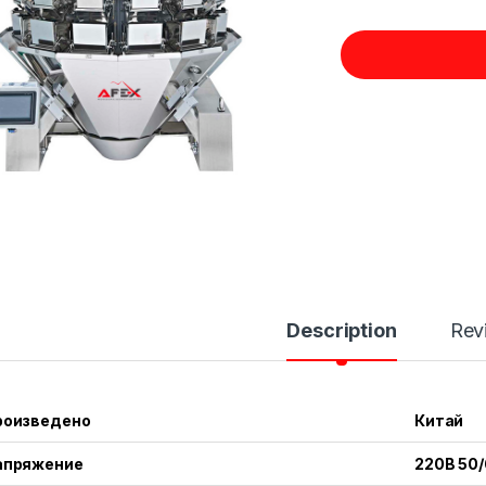
Description
Rev
роизведено
Китай
апряжение
220В 50/