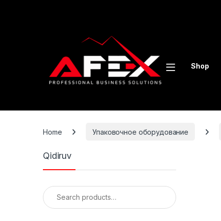
Skip to navigation
Skip to content
Shop
Home
Упаковочное оборудование
Qidiruv
Search for: