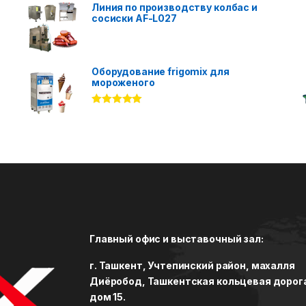
Линия по производству колбас и
сосиски AF-L027
Оборудование frigomix для
мороженого
Rated
5.00
out of 5
Главный офис и выставочный зал:
г. Ташкент, Учтепинский район, махалля
Диёробод, Ташкентская кольцевая дорог
дом 15.