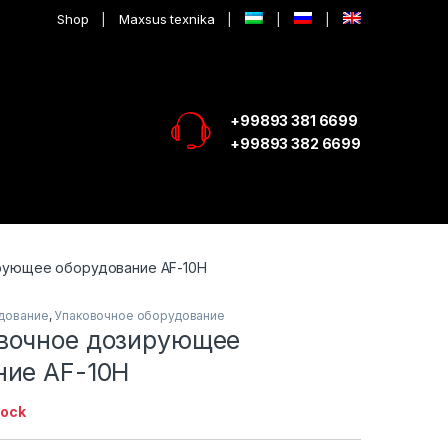
Shop
Maxsus texnika
+99893 381 6699
+99893 382 6699
рующее оборудование AF-10H
дование
,
Упаковочное оборудование
вочное дозирующее
ние AF-10H
tock