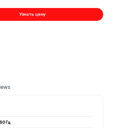
Узнать цену
iews
60 Гц