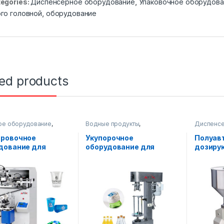
egories:
Диспенсерное оборудование
,
Упаковочное оборудова
го головной
,
оборудование
ted products
ое оборудование
,
Водные продукты
,
Диспенсе
очное оборудование
Оборудование на складе
,
Упаковоч
Упаковочное оборудование
ровочное
Укупорочное
Полуав
дование для
оборудование для
дозиру
их и круглых
стеклянной тары
оборуд
йнеров AF-GS200