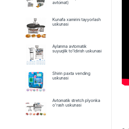
avtomat)
Kunafa xamirini tayyorlash
uskunasi
Aylanma avtomatik
suyuqlik to'ldirish uskunasi
Shirin paxta vending
uskunasi
Avtomatik stretch plyonka
o'rash uskunasi