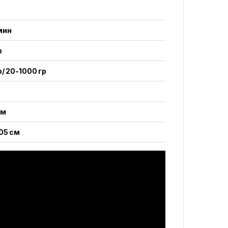
мин
р
р/ 20-1000 гр
йм
105 см