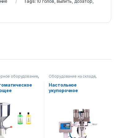
ние
Tags:
10 голов
,
вылить
,
дозатор
,
рное оборудование
,
Оборудование на складе
,
ное оборудование
Водные продукты
,
Упаковочное оборудование
томатическое
Настольное
ющее
укупорочное
ование
оборудование