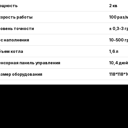
ощность
2 кв
корость работы
100 раз/
овень точности
± 0,3-3 г
ес наполнения
10-500 г
бъем котла
1,6 л
нсорная панель управления
10,4 дю
азмер оборудования
118*118*