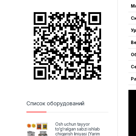
М
С
Ур
В
О
Се
Р
Список оборудований
Osh uchun tayyor
to‘g‘ralgan sabzi ishlab
chiqarish liniyasi (Yarim