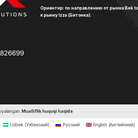
Ориентир: по направлению от рынка Bek to
к рынку Izza (Битонка).
3826699
moyalangan.
Mualliflik huquqi haqida
Uzbek
(
Узбекский
)
Русский
English
(
Английский
)