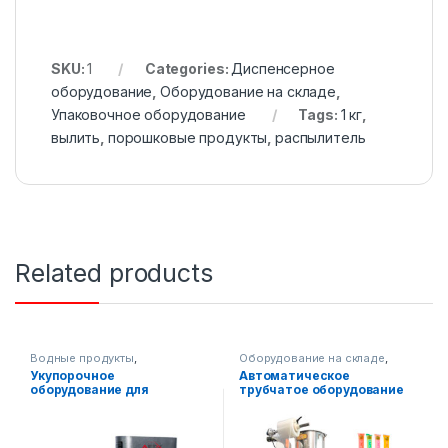
SKU:
1
Categories:
Диспенсерное
оборудование
,
Оборудование на складе
,
Упаковочное оборудование
Tags:
1 кг
,
вылить
,
порошковые продукты
,
распылитель
Related products
Водные продукты
,
Оборудование на складе
,
Оборудование на складе
,
Упаковочное оборудование
,
Укупорочное
Автоматическое
Упаковочное оборудование
Вертикальная упаковка
оборудование для
трубчатое оборудование
стеклянной тары
для упаковки
вертикальных жидких
продуктов