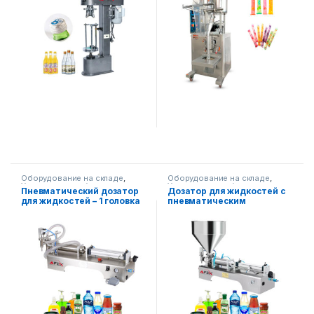
Оборудование на складе
,
Оборудование на складе
,
Упаковочное оборудование
,
Упаковочное оборудование
,
Пневматический дозатор
Дозатор для жидкостей с
Диспенсерное оборудование
Диспенсерное оборудование
для жидкостей – 1 головка
пневматическим
бункером-1 головка