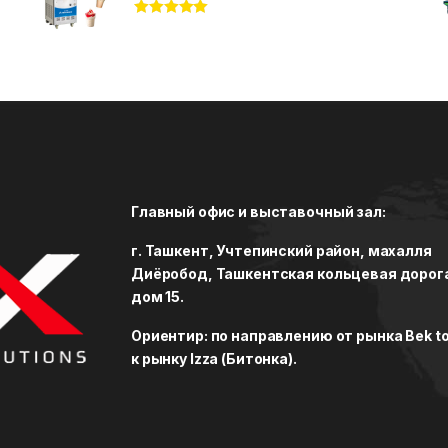
Rated
5.00
out of 5
Главный офис и выставочный зал:
г. Ташкент, Учтепинский район, махалля
Диёробод, Ташкентская кольцевая дорог
дом 15.
Ориентир: по направлению от рынка Bek to
к рынку Izza (Битонка).