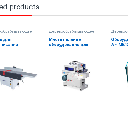
ted products
ообрабатывающее
Деревообрабатывающее
Деревоо
ование
оборудование
,
пила
оборудов
к для
Много пильное
Оборуд
нивания
оборудование для
AF-MB1
вянных
изготовления рейки
хностей AF-504F