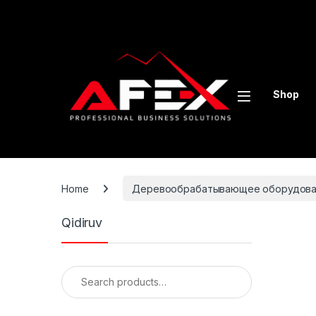
Skip to navigation
Skip to content
Shop
Home
Деревообрабатывающее оборудова
Qidiruv
Search for: