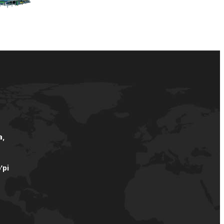
а,
’pi