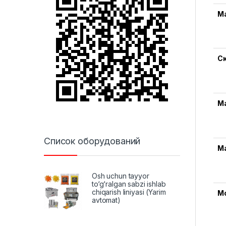
М
С
М
Список оборудований
М
Osh uchun tayyor
to‘g‘ralgan sabzi ishlab
chiqarish liniyasi (Yarim
М
avtomat)