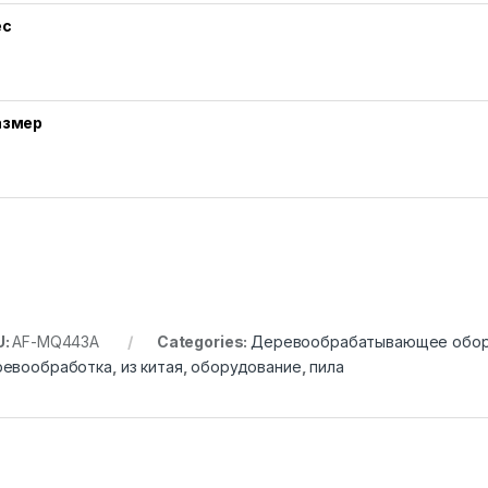
ес
азмер
U:
AF-MQ443A
Categories:
Деревообрабатывающее обор
ревообработка
,
из китая
,
оборудование
,
пила