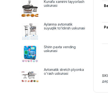
Kunafa xamirini tayyorlash
uskunasi
В
Aylanma avtomatik
Р
suyuqlik to'ldirish uskunasi
Shirin paxta vending
uskunasi
Avtomatik stretch plyonka
o'rash uskunasi
SK
де