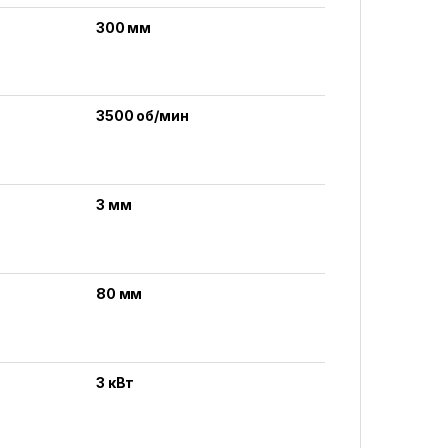
300 мм
3500 об/мин
3 мм
80 мм
3 кВт