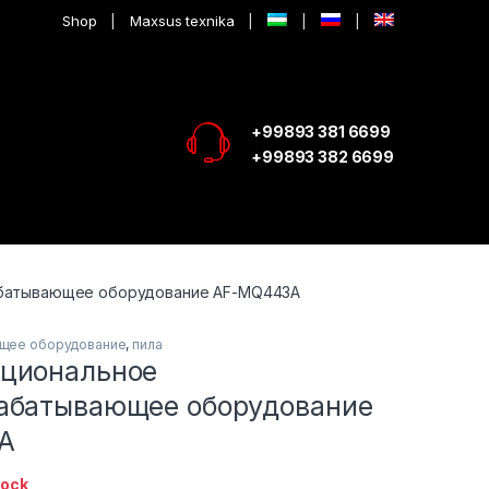
Shop
Maxsus texnika
+99893 381 6699
+99893 382 6699
батывающее оборудование AF-MQ443A
щее оборудование
,
пила
циональное
абатывающее оборудование
A
tock