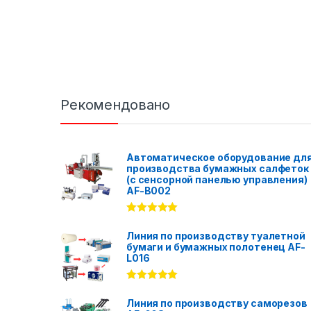
Рекомендовано
Автоматическое оборудование дл
производства бумажных салфеток
(с сенсорной панелью управления)
AF-B002
Rated
5.00
out of 5
Линия по производству туалетной
бумаги и бумажных полотенец AF-
L016
Rated
5.00
out of 5
Линия по производству саморезов