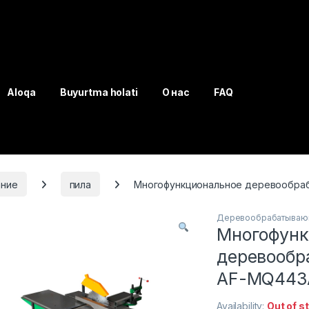
Aloqa
Buyurtma holati
О нас
FAQ
ние
пила
Многофункциональное деревообра
Деревообрабатываю
Многофунк
деревообр
AF-MQ443
Availability:
Out of s