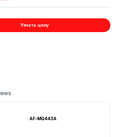
Узнать цену
iews
AF-MQ443A