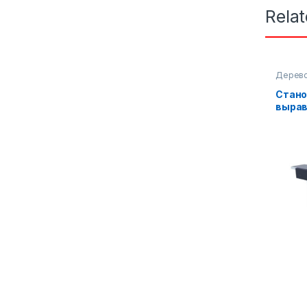
Rela
Дерев
оборуд
Стано
вырав
дере
повер