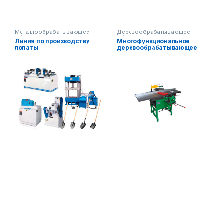
Металлообрабатывающее
Деревообрабатывающее
оборудование
,
оборудование
,
пила
Линия по производству
Многофункциональное
Деревообрабатывающее
лопаты
деревообрабатывающее
оборудование
оборудование AF-PF16