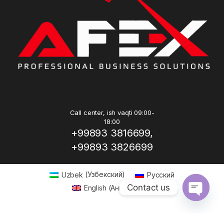
Call center, ish vaqti 09:00-
18:00
+99893 3816699,
+99893 3826699
Uzbek
(
Узбекский
)
Русский
Contact us
English
(
Английский
)
Open ch