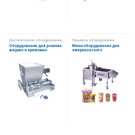
Диспенсерное оборудование
,
Пищевое оборудование
Пищевое оборудование
,
Оборудование для розлива
Мини оборудование для
Упаковочное оборудование
жидких и кремовых
американского
продуктов
(карамельного) попкорна