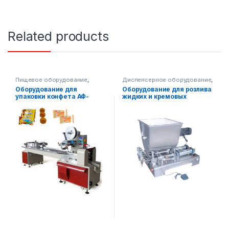
Related products
Пищевое оборудование
,
Диспенсерное оборудование
,
Упаковочное оборудование
,
Пищевое оборудование
,
Оборудование для
Оборудование для розлива
Горизонтальная упаковка
Упаковочное оборудование
упаковки конфета АФ-
жидких и кремовых
А-400
продуктов