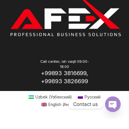
Call center, ish vaqti 09:00-
18:00
+99893 3816699,
+99893 3826699
Uzbek
(
Узбекский
)
Русский
Contact us
English
(
Английский
)
Open ch