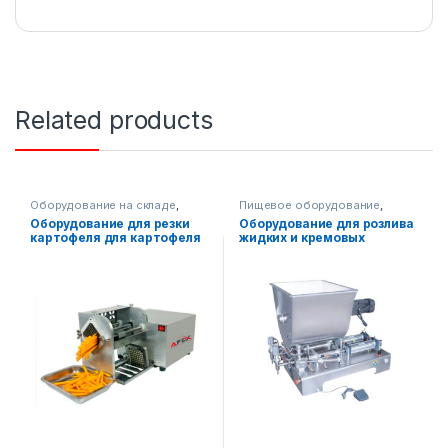
Related products
Оборудование на складе
,
Пищевое оборудование
,
Пищевое оборудование
Упаковочное оборудование
,
Оборудование для резки
Оборудование для розлива
Диспенсерное оборудование
картофеля для картофеля
жидких и кремовых
фри
продуктов