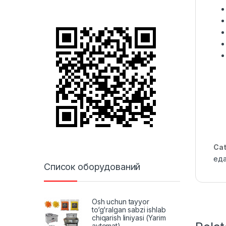
Cat
ед
Список оборудований
Osh uchun tayyor
to‘g‘ralgan sabzi ishlab
chiqarish liniyasi (Yarim
avtomat)