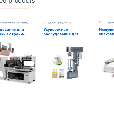
ted products
ование на складе
,
Водные продукты
,
Оборудов
очное оборудование
Оборудование на складе
,
Упаковоч
Упаковочное оборудование
дование для
Укупорочное
Импуль
вки в стрейч-
оборудование для
упаков
у AF-R350
стеклянной тары