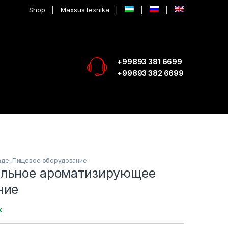
Shop
Maxsus texnika
+99893 381 6699
+99893 382 6699
аде
,
Пищевое оборудование
льное ароматизирующее
ние
k