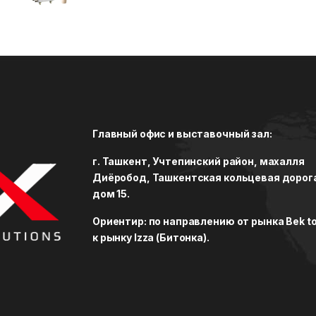
Rated
5.00
out of 5
Главный офис и выставочный зал:
г. Ташкент, Учтепинский район, махалля
Диёробод, Ташкентская кольцевая дорог
дом 15.
Ориентир: по направлению от рынка Bek to
к рынку Izza (Битонка).