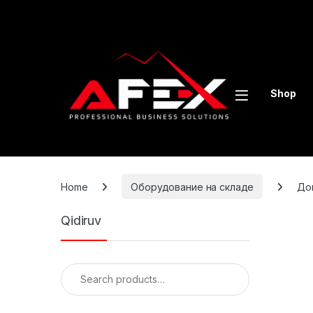
Skip to navigation
Skip to content
Shop
Home
Оборудование на складе
До
Qidiruv
Search for: