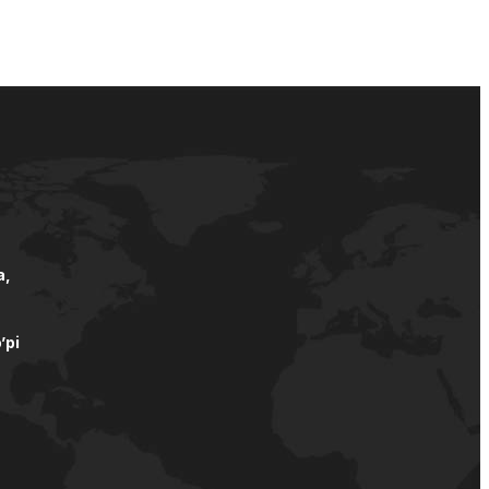
а,
’pi