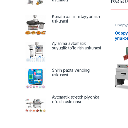
Rela
Kunafa xamirini tayyorlash
uskunasi
Оборуд
Упаков
Обору
упако
пленк
Aylanma avtomatik
suyuqlik to'ldirish uskunasi
Shirin paxta vending
uskunasi
Avtomatik stretch plyonka
o'rash uskunasi