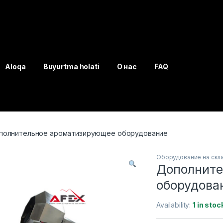
Aloqa
Buyurtma holati
О нас
FAQ
полнительное ароматизирующее оборудование
Оборудование на скл
Дополните
оборудова
Availability:
1 in stoc