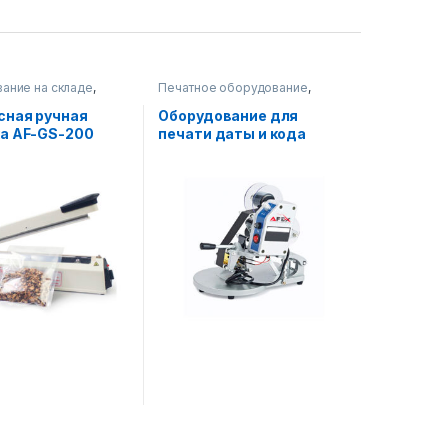
ание на складе
,
Печатное оборудование
,
ное оборудование
Оборудование на складе
,
Упаковочное оборудование
сная ручная
Оборудование для
ка AF-GS-200
печати даты и кода
(полуавтоматическое)