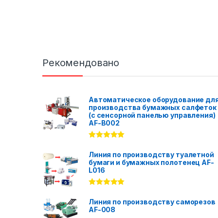
Рекомендовано
Автоматическое оборудование дл
производства бумажных салфеток
(с сенсорной панелью управления)
AF-B002
Rated
5.00
out of 5
Линия по производству туалетной
бумаги и бумажных полотенец AF-
L016
Rated
5.00
out of 5
Линия по производству саморезов
AF-008