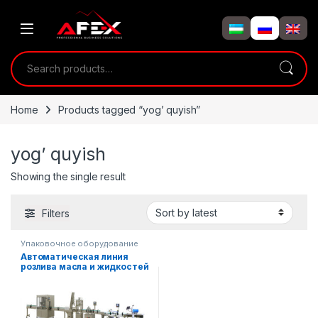
Skip to navigation
Skip to content
Search for:
Home
Products tagged “yog’ quyish”
yog’ quyish
Showing the single result
Filters
Упаковочное оборудование
Автоматическая линия
розлива масла и жидкостей
500–5000 мл