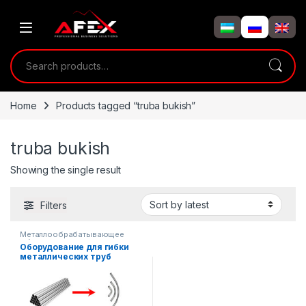
Skip to navigation
Skip to content
Search for:
Home
Products tagged “truba bukish”
truba bukish
Showing the single result
Filters
Металлообрабатывающее
оборудование
Оборудование для гибки
металлических труб