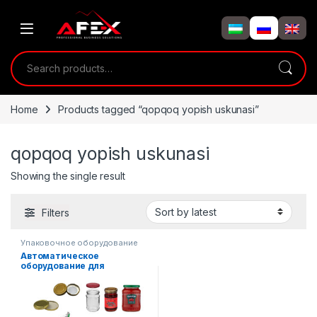
Skip to navigation
Skip to content
Search for:
Home
Products tagged “qopqoq yopish uskunasi”
qopqoq yopish uskunasi
Showing the single result
Filters
Упаковочное оборудование
Автоматическое
оборудование для
закручивания (резьбовых)
крышек на банки