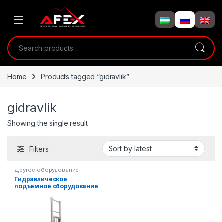
Skip to navigation
Skip to content
Search for:
Home
Products tagged “gidravlik”
gidravlik
Showing the single result
Filters
Другое оборудование
Гидравлическое
подъемное оборудование