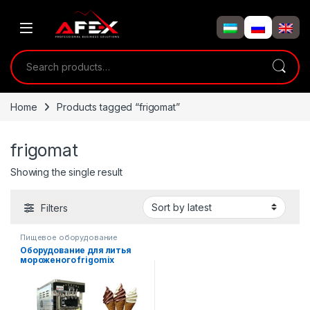
Skip to navigation
Skip to content
Search for:
Home
Products tagged “frigomat”
frigomat
Showing the single result
Filters
Пищевое оборудование
Оборудование для литья
мороженого frigomix
нового поколения AF-350ic