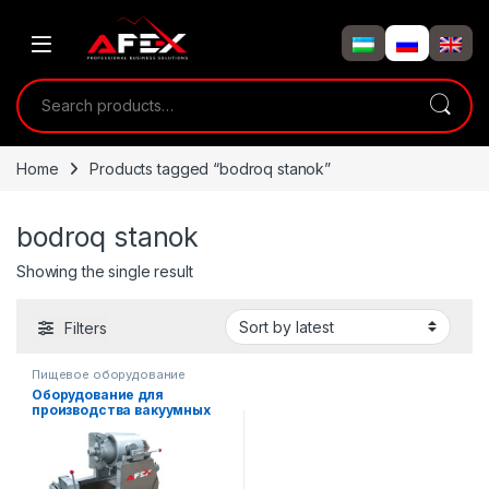
Skip to navigation
Skip to content
Search for:
Home
Products tagged “bodroq stanok”
bodroq stanok
Showing the single result
Filters
Пищевое оборудование
Оборудование для
производства вакуумных
упаковок