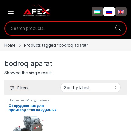
Skip to navigation
Skip to content
Search for:
Home
Products tagged “bodroq aparat”
bodroq aparat
Showing the single result
Filters
Пищевое оборудование
Оборудование для
производства вакуумных
упаковок