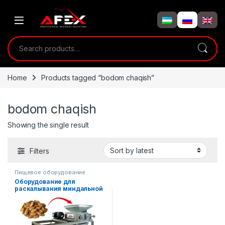
Skip to navigation
Skip to content
Search for:
Home
Products tagged “bodom chaqish”
bodom chaqish
Showing the single result
Filters
Пищевое оборудование
Оборудование для
раскалывания миндальной
скорлупы