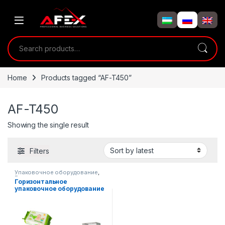
Skip to navigation
Skip to content
Search for:
Home
Products tagged “AF-T450”
AF-T450
Showing the single result
Filters
Упаковочное оборудование
,
Горизонтальная упаковка
Горизонтальное
упаковочное оборудование
AF-T450