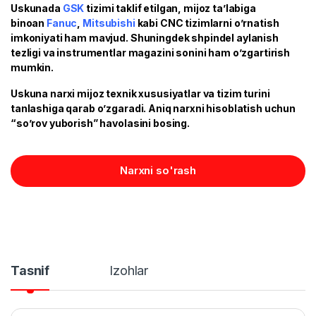
Uskunada
GSK
tizimi taklif etilgan, mijoz ta’labiga
binoan
Fanuc
,
Mitsubishi
kabi CNC tizimlarni o’rnatish
imkoniyati ham mavjud. Shuningdek shpindel aylanish
tezligi va instrumentlar magazini sonini ham o’zgartirish
mumkin.
Uskuna narxi mijoz texnik xususiyatlar va tizim turini
tanlashiga qarab o’zgaradi. Aniq narxni hisoblatish uchun
“so’rov yuborish” havolasini bosing.
Narxni so'rash
Tasnif
Izohlar