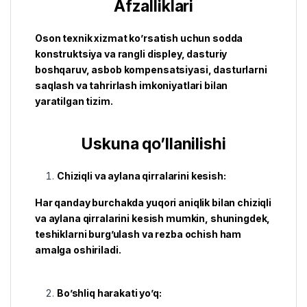
Afzalliklari
Osоn texnik xizmat ko’rsatish uchun sodda
konstruktsiya va rangli displey, dasturiy
boshqaruv, asbob kompensatsiyasi, dasturlarni
saqlash va tahrirlash imkoniyatlari bilan
yaratilgan tizim.
Uskuna qo’llanilishi
Chiziqli va aylana qirralarini kesish:
Har qanday burchakda yuqori aniqlik bilan chiziqli
va aylana qirralarini kesish mumkin, shuningdek,
teshiklarni burg’ulash va rezba ochish ham
amalga oshiriladi.
Bo’shliq harakati yo’q: