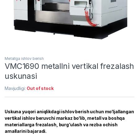
Metallga ishlov berish
VMC1690 metallni vertikal frezalash
uskunasi
Mavjudligi:
Out of stock
Uskuna yuqori aniqlikdagi ishlov berish uchun mo‘ljallangan
vertikal ishlov beruvchi markaz bo‘lib, metall va boshqa
materiallarga frezalash, burg‘ulash va rezba ochish
amallarini bajaradi.