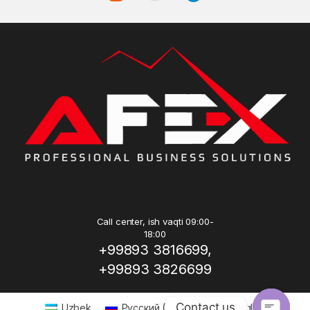
Call center, ish vaqti 09:00-
18:00
+99893 3816699,
+99893 3826699
Contact us
Uzbek
Русский
(
Russian
)
English