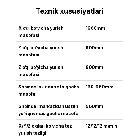
Texnik xususiyatlari
X o‘qi bo‘yicha yurish
1600mm
masofasi
Y o‘qi bo‘yicha yurish
900mm
masofasi
Z o‘qi bo‘yicha yurish
800mm
masofasi
Shpindel oxiridan stolgacha
160-960mm
masofa
Shpindel markazidan ustun
960mm
yo‘riqnomasigacha masofa
X/Y/Z o‘qlari bo‘yicha tez
12/12/12 m/min
yurish tezligi