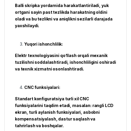
Balli skripka yordamida harakatlantiriladi, yuk
ortgani sayin past tezlikda harakatning oldini
oladi va bu tezlikni va aniqlikni sezilarli darajada
yaxshilaydi.
Yuqori ishonchlilik:
Elektr texnologiyasini qo’llash orqali mexanik
tuzilishni soddalashtiradi, ishonchliligini oshiradi
va texnik xizmatni osonlashtiradi.
CNC funksiyalari:
Standart konfiguratsiya turli xil CNC
funksiyalarini taqdim etadi, masalan: rangli LCD
ekran, turli aylanish funksiyalari, asbobni
kompensatsiyalash, dastur saqlash va
tahrirlash va boshqalar.