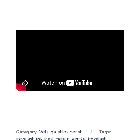
Category:
Metallga ishlov berish
Tags:
frezalash uskunasi
,
metallni vertikal frezalash