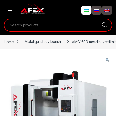
Skip to navigation
Skip to content
Search for:
Home
Metallga ishlov berish
VMC1690 metallni vertikal 