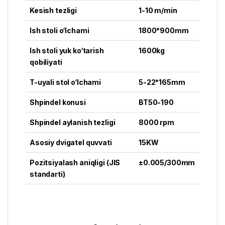
Kesish tezligi
1-10 m/min
Ish stoli o‘lchami
1800*900mm
Ish stoli yuk ko‘tarish
1600kg
qobiliyati
T-uyali stol o‘lchami
5-22*165mm
Shpindel konusi
BT50-190
Shpindel aylanish tezligi
8000 rpm
Asosiy dvigatel quvvati
15KW
Pozitsiyalash aniqligi (JIS
±0.005/300mm
standarti)