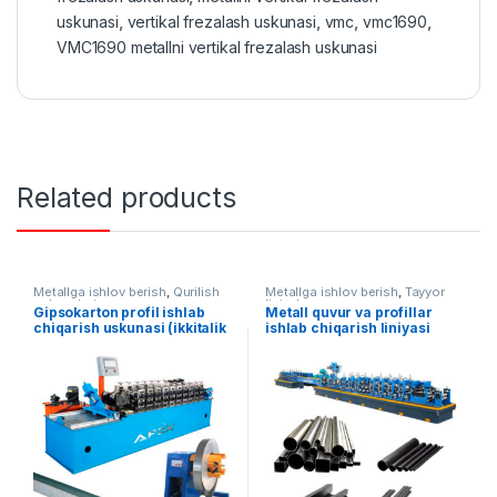
uskunasi
,
vertikal frezalash uskunasi
,
vmc
,
vmc1690
,
VMC1690 metallni vertikal frezalash uskunasi
Related products
Metallga ishlov berish
,
Qurilish
Metallga ishlov berish
,
Tayyor
uskunalari
liniyalar
Gipsokarton profil ishlab
Metall quvur va profillar
chiqarish uskunasi (ikkitalik
ishlab chiqarish liniyasi
qolip)