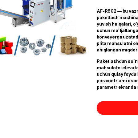
AF-R802 — bu vazn 
paketlash mashinasi
yuvish halqalari, 
uchun moʻljallanga
konveyerga uzatadi,
plita mahsulotni old
aniqlangan miqdorg
Paketlashdan soʻn
mahsulotni elevato
uchun qulay foydal
parametrlarni oso
parametr ekranda s