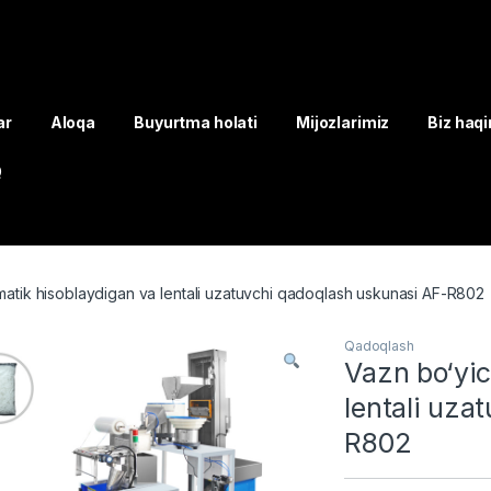
ar
Aloqa
Buyurtma holati
Mijozlarimiz
Biz haq
Q
atik hisoblaydigan va lentali uzatuvchi qadoqlash uskunasi AF-R802
Qadoqlash
Vazn bo‘yic
lentali uza
R802