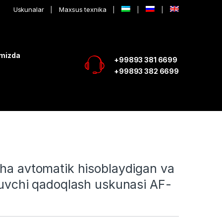
Uskunalar
Maxsus texnika
imizda
+99893 381 6699
+99893 382 6699
ha avtomatik hisoblaydigan va
tuvchi qadoqlash uskunasi AF-