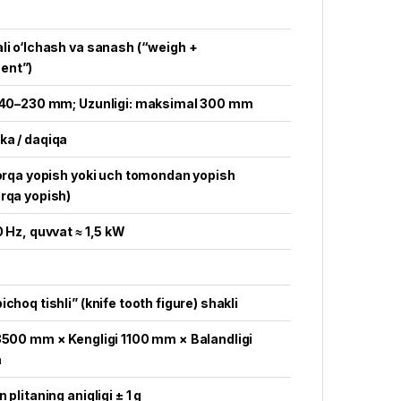
li o‘lchash va sanash (“weigh +
ent”)
: 40–230 mm; Uzunligi: maksimal 300 mm
ka / daqiqa
 orqa yopish yoki uch tomondan yopish
rqa yopish)
0 Hz, quvvat ≈ 1,5 kW
ichoq tishli” (knife tooth figure) shakli
3500 mm × Kengligi 1100 mm × Balandligi
m
 plitaning aniqligi ± 1 g