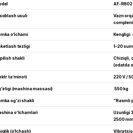
odel
AF-R802
soblash usuli
Vazn orqa
complem
mka o‘lchami
Kengligi
ketlash tezligi
1–20 sum
pilish shakli
Chiziqli,
(odatda o
ektr ta’minoti
220 V / 5
ʻirligi (mashina massasi)
550 kg
mka ogʻzi shakli
“Rasmli p
shina oʻlchamlari
Uzunligi 
2500 m
iqlik (o‘lchash)
Vibratsion