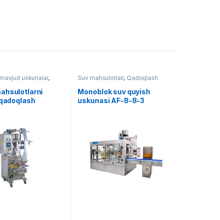
avjud uskunalar
,
Suv mahsulotlari
,
Qadoqlash
h
,
Vertikal qadoqlash
ahsulotlarni
Monoblok suv quyish
 qadoqlash
uskunasi AF-8-8-3