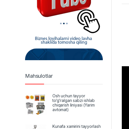
Mahsulotlar
Osh uchun tayyor
to‘g‘ralgan sabzi ishlab
chiqarish liniyasi (Yarim
avtomat)
Kunafa xamirini tayyorlash