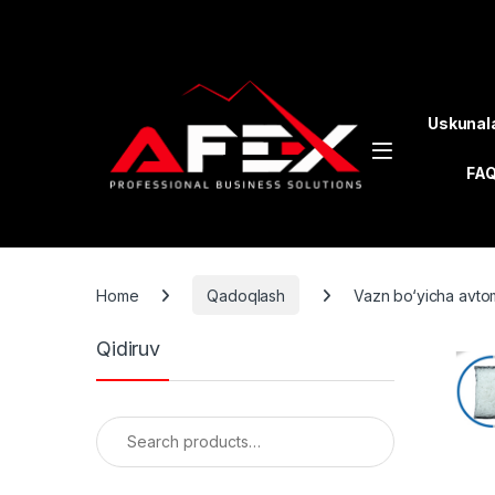
Skip to navigation
Skip to content
Uskunal
FA
Home
Qadoqlash
Vazn bo‘yicha avtom
Qidiruv
Search for: