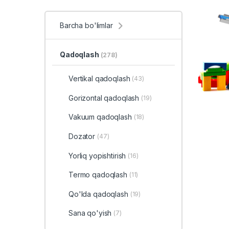
Barcha bo'limlar
Qadoqlash
(278)
Vertikal qadoqlash
(43)
Gorizontal qadoqlash
(19)
Vakuum qadoqlash
(18)
Dozator
(47)
Yorliq yopishtirish
(16)
Termo qadoqlash
(11)
Qo'lda qadoqlash
(19)
Sana qo'yish
(7)