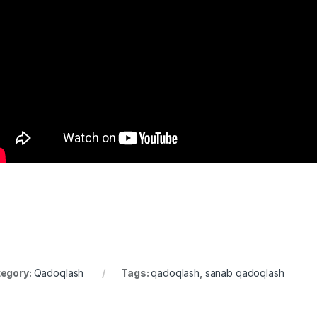
egory:
Qadoqlash
Tags:
qadoqlash
,
sanab qadoqlash