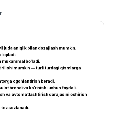
r
i juda aniqlik bilan dozajlash mumkin.
i qiladi.
 va mukammal bo‘ladi.
rilishi mumkin — turli turdagi qismlarga
torga ogohlantirish beradi.
lot brendi va ko‘rinishi uchun foydali.
h va avtomatlashtirish darajasini oshirish
 tez sozlanadi.