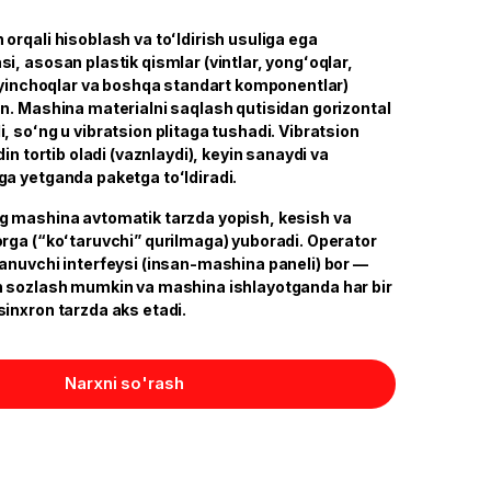
orqali hisoblash va toʻldirish usuliga ega
, asosan plastik qismlar (vintlar, yongʻoqlar,
o‘yinchoqlar va boshqa standart komponentlar)
n. Mashina materialni saqlash qutisidan gorizontal
 soʻng u vibratsion plitaga tushadi. Vibratsion
in tortib oladi (vaznlaydi), keyin sanaydi va
a yetganda paketga toʻldiradi.
g mashina avtomatik tarzda yopish, kesish va
rga (“koʻtaruvchi” qurilmaga) yuboradi. Operator
anuvchi interfeysi (insan-mashina paneli) bor —
n sozlash mumkin va mashina ishlayotganda har bir
inxron tarzda aks etadi.
Narxni so'rash