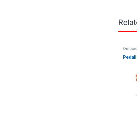
Rela
Omborda
Qadoql
Pedali