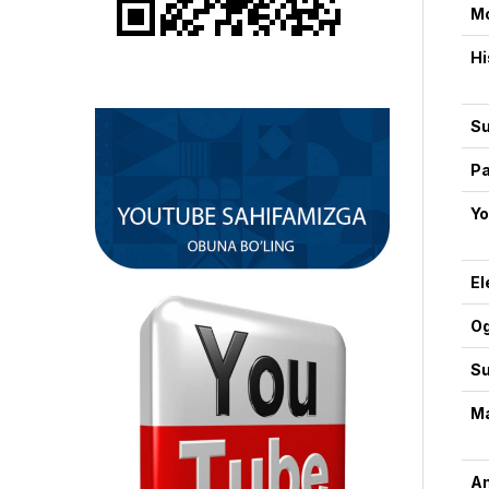
M
Hi
Su
Pa
Yo
El
Og
Su
Ma
An