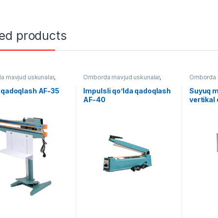
ted products
 mavjud uskunalar
,
Omborda mavjud uskunalar
,
Omborda m
ash
,
Qo'lda qadoqlash
Qadoqlash
,
Qo'lda qadoqlash
Qadoqlas
 qadoqlash AF-35
Impulsli qo’lda qadoqlash
Suyuq m
AF-40
vertikal