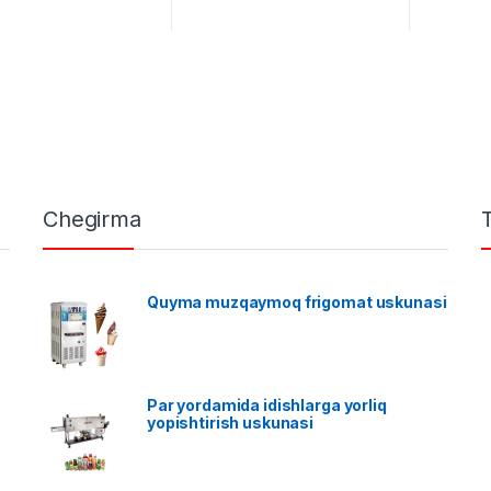
Chegirma
Quyma muzqaymoq frigomat uskunasi
Par yordamida idishlarga yorliq
yopishtirish uskunasi