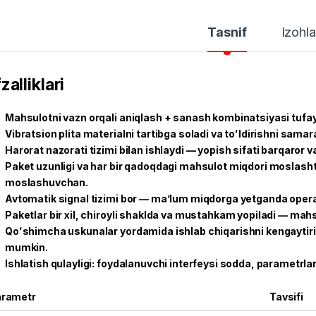
Tasnif
Izohla
zalliklari
Mahsulotni vazn orqali aniqlash + sanash kombinatsiyasi tufayl
Vibratsion plita materialni tartibga soladi va toʻldirishni samaral
Harorat nazorati tizimi bilan ishlaydi — yopish sifati barqaror
Paket uzunligi va har bir qadoqdagi mahsulot miqdori moslashti
moslashuvchan.
Avtomatik signal tizimi bor — maʼlum miqdorga yetganda opera
Paketlar bir xil, chiroyli shaklda va mustahkam yopiladi — mahsu
Qoʻshimcha uskunalar yordamida ishlab chiqarishni kengaytiris
mumkin.
Ishlatish qulayligi: foydalanuvchi interfeysi sodda, parametrlar
rametr
Tavsifi