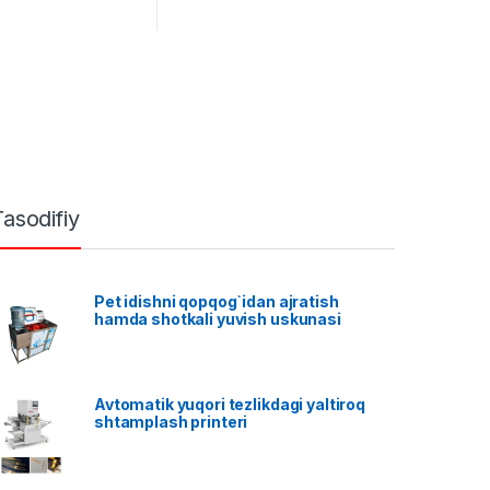
Tasodifiy
Pet idishni qopqog`idan ajratish
hamda shotkali yuvish uskunasi
Avtomatik yuqori tezlikdagi yaltiroq
shtamplash printeri