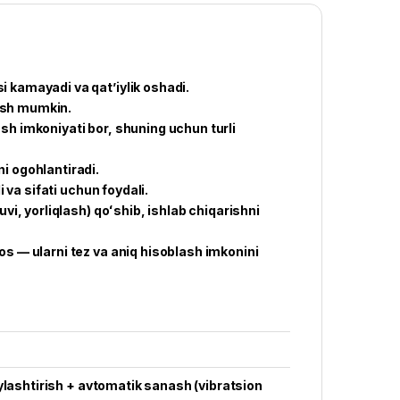
 kamayadi va qat’iylik oshadi.
lash mumkin.
sh imkoniyati bor, shuning uchun turli
i ogohlantiradi.
i va sifati uchun foydali.
vi, yorliqlash) qoʻshib, ishlab chiqarishni
os — ularni tez va aniq hisoblash imkonini
ylashtirish + avtomatik sanash (vibratsion