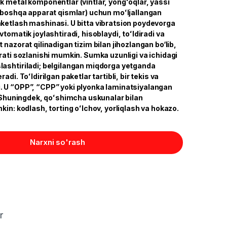
k metal komponentlar (vintlar, yongʻoqlar, yassi
a boshqa apparat qismlar) uchun moʻljallangan
ketlash mashinasi. U bitta vibratsion poydevorga
vtomatik joylashtiradi, hisoblaydi, toʻldiradi va
 nazorat qilinadigan tizim bilan jihozlangan bo‘lib,
rati sozlanishi mumkin. Sumka uzunligi va ichidagi
ashtiriladi; belgilangan miqdorga yetganda
adi. Toʻldirilgan paketlar tartibli, bir tekis va
 U “OPP”, “CPP” yoki plyonka laminatsiyalangan
. Shuningdek, qoʻshimcha uskunalar bilan
kin: kodlash, torting oʻlchov, yorliqlash va hokazo.
Narxni so'rash
r