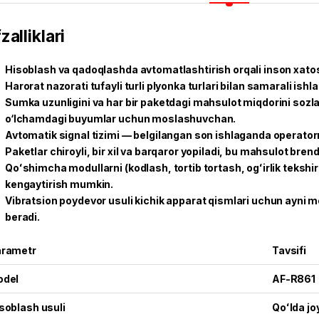
zalliklari
Hisoblash va qadoqlashda avtomatlashtirish orqali inson xatosi
Harorat nazorati tufayli turli plyonka turlari bilan samarali ish
Sumka uzunligini va har bir paketdagi mahsulot miqdorini sozla
o‘lchamdagi buyumlar uchun moslashuvchan.
Avtomatik signal tizimi — belgilangan son ishlaganda operatorn
Paketlar chiroyli, bir xil va barqaror yopiladi, bu mahsulot brend
Qoʻshimcha modullarni (kodlash, tortib tortash, ogʻirlik tekshiru
kengaytirish mumkin.
Vibratsion poydevor usuli kichik apparat qismlari uchun ayni m
beradi.
rametr
Tavsifi
odel
AF-R861
soblash usuli
Qoʻlda jo