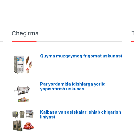
Chegirma
Quyma muzqaymoq frigomat uskunasi
Par yordamida idishlarga yorliq
yopishtirish uskunasi
Kalbasa va sosiskalar ishlab chiqarish
liniyasi