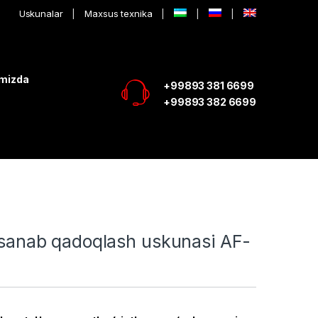
Uskunalar
Maxsus texnika
imizda
+99893 381 6699
+99893 382 6699
i sanab qadoqlash uskunasi AF-