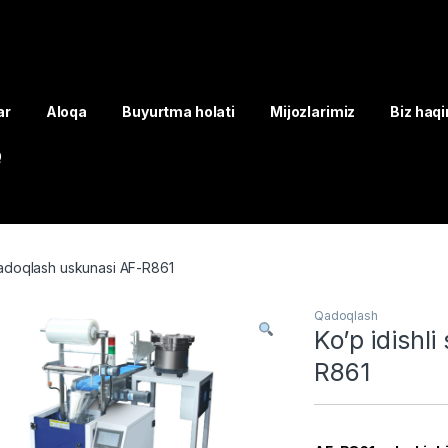
ar
Aloqa
Buyurtma holati
Mijozlarimiz
Biz haq
Q
qadoqlash uskunasi AF-R861
Qadoqlash
Ko’p idishl
R861