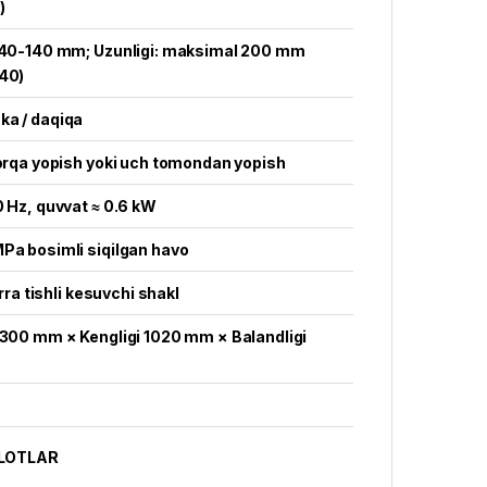
)
: 40-140 mm; Uzunligi: maksimal 200 mm
140)
ka / daqiqa
 orqa yopish yoki uch tomondan yopish
0 Hz, quvvat ≈ 0.6 kW
Pa bosimli siqilgan havo
 arra tishli kesuvchi shakl
1300 mm × Kengligi 1020 mm × Balandligi
LOTLAR