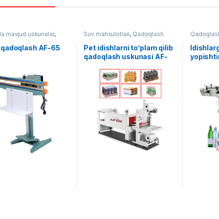
 mavjud uskunalar
,
Suv mahsulotlari
,
Qadoqlash
Qadoqlas
ash
,
Qo'lda qadoqlash
i qadoqlash AF-65
Pet idishlarni to’plam qilib
Idishlar
qadoqlash uskunasi AF-
yopishti
TP1-5
S321