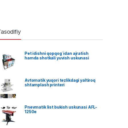
Tasodifiy
Pet idishni qopqog`idan ajratish
hamda shotkali yuvish uskunasi
Avtomatik yuqori tezlikdagi yaltiroq
shtamplash printeri
Pnevmatik list bukish uskunasi AFL-
1250e