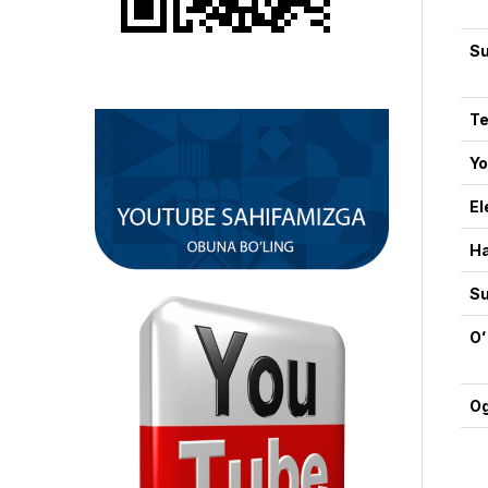
Su
Te
Yo
El
Ha
Su
Oʻ
Og