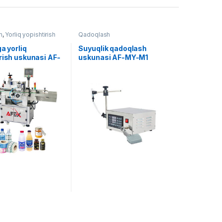
h
,
Yorliq yopishtirish
Qadoqlash
ga yorliq
Suyuqlik qadoqlash
rish uskunasi AF-
uskunasi AF-MY-M1