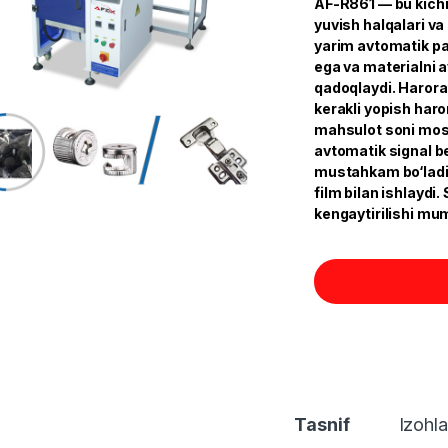
AF-R861 — bu kichi
yuvish halqalari v
yarim avtomatik pa
ega va materialni a
qadoqlaydi. Harorat
kerakli yopish haro
mahsulot soni mosl
avtomatik signal ber
mustahkam bo‘ladi.
film bilan ishlaydi
kengaytirilishi mum
Tasnif
Izohla