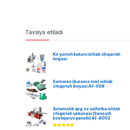
Tavsiya etiladi
Kir yuvish kukuni ishlab chiqarish
liniyasi
Samorez (burama mix) ishlab
chiqarish liniyasi AF-008
Avtomatik qog`oz salfetka ishlab
chiqarish uskunasi (Sensorli
boshqaruv panelli) AF-B002