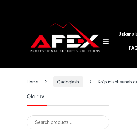
Skip to navigation
Skip to content
Uskunal
FA
Home
Qadoqlash
Ko’p idishli sanab 
Qidiruv
Search for: