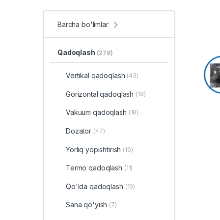
Barcha bo'limlar
Qadoqlash
(278)
Vertikal qadoqlash
(43)
Gorizontal qadoqlash
(19)
Vakuum qadoqlash
(18)
Dozator
(47)
Yorliq yopishtirish
(16)
Termo qadoqlash
(11)
Qo'lda qadoqlash
(19)
Sana qo'yish
(7)