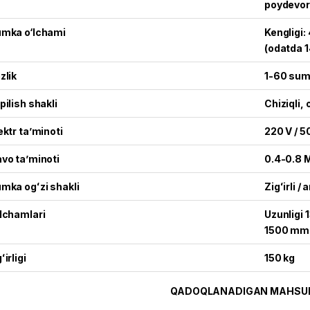
poydevor
mka o‘lchami
Kengligi
(odatda 
zlik
1-60 sum
pilish shakli
Chiziqli,
ektr ta’minoti
220 V / 5
vo ta’minoti
0.4-0.8 M
mka ogʻzi shakli
Zigʻirli /
lchamlari
Uzunligi 
1500 mm
ʻirligi
150 kg
QADOQLANADIGAN MAHSU