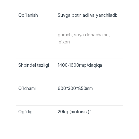
Qo’llanish
Suvga botiriladi va yanchiladi:
guruch, soya donachalari,
jo‘xori
Shpindel tezligi
1400-1600rmp/daqiqa
O`lchami
600*300*850mm
Og’irligi
20kg (motorsiz)`