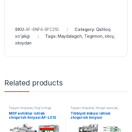
SKU:
AF-6NF4-9FC21G
Category:
Qishloq
xo'jaligi
Tags:
Maydalagich
,
Tegirmon
,
xitoy
,
xitoydan
Related products
Tayyor liniyalar
,
Yog'ochga
Tayyor liniyalar
,
Yengil sanoat
,
ishlov berish
To'quv uskunalari
MDF eshiklar ishlab
Tibbiyot dokasi ishlab
chiqarish liniyasi AF-L012
chiqarish liniyasi
(sterillanmagan) AF-L015