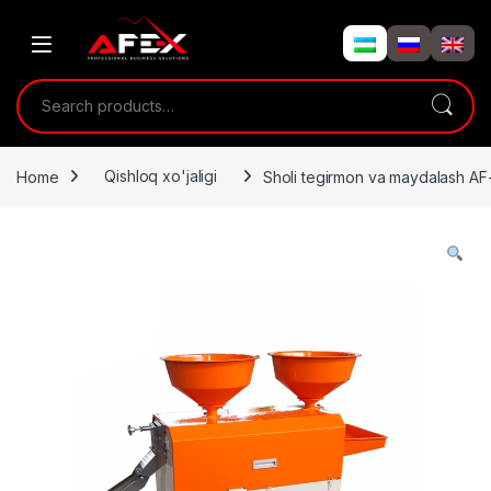
Skip to navigation
Skip to content
Search for:
Home
Qishloq xo'jaligi
Sholi tegirmon va maydalash A