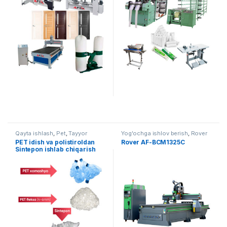
Qayta ishlash
,
Pet
,
Tayyor
Yog'ochga ishlov berish
,
Rover
liniyalar
PET idish va polistiroldan
Rover AF-BCM1325C
Sintepon ishlab chiqarish
liniyasi