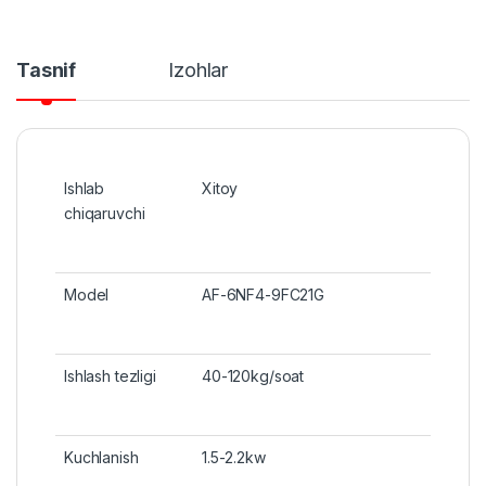
Tasnif
Izohlar
Ishlab
Xitoy
chiqaruvchi
Model
AF-6NF4-9FC21G
Ishlash tezligi
40-120kg/soat
Kuchlanish
1.5-2.2kw