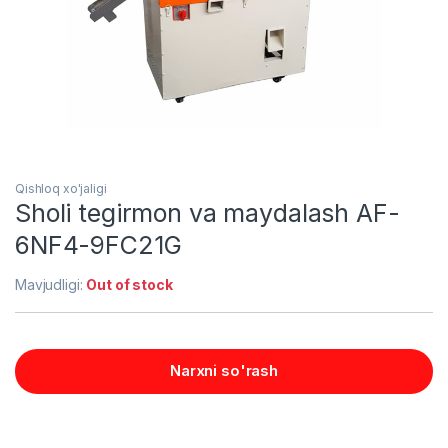
Qishloq xo'jaligi
Sholi tegirmon va maydalash AF-
6NF4-9FC21G
Mavjudligi:
Out of stock
Narxni so'rash