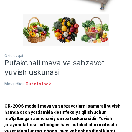
Oziq ovqat
Pufakchali meva va sabzavot
yuvish uskunasi
Mavjudligi:
Out of stock
GR-200S modeli meva va sabzavotlarni samarali yuvish
hamda ozon yordamida dezinfeksiya qilish uchun
mo‘ljallangan zamonaviy sanoat uskunasidir. Yuvish
jarayonida hosil bo‘ladigan havo pufakchalari mahsulot
yuzasidagi tuproq, chang, qum va boshqa iflosliklarni