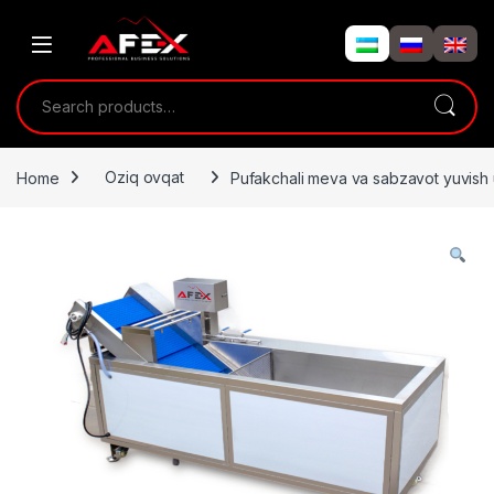
Skip to navigation
Skip to content
Search for:
Home
Oziq ovqat
Pufakchali meva va sabzavot yuvish