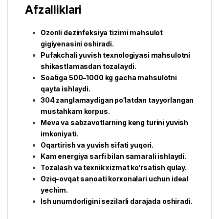
Afzalliklari
Ozonli dezinfeksiya tizimi mahsulot
gigiyenasini oshiradi.
Pufakchali yuvish texnologiyasi mahsulotni
shikastlamasdan tozalaydi.
Soatiga 500–1000 kg gacha mahsulotni
qayta ishlaydi.
304 zanglamaydigan po‘latdan tayyorlangan
mustahkam korpus.
Meva va sabzavotlarning keng turini yuvish
imkoniyati.
Oqartirish va yuvish sifati yuqori.
Kam energiya sarfi bilan samarali ishlaydi.
Tozalash va texnik xizmat ko‘rsatish qulay.
Oziq-ovqat sanoati korxonalari uchun ideal
yechim.
Ish unumdorligini sezilarli darajada oshiradi.