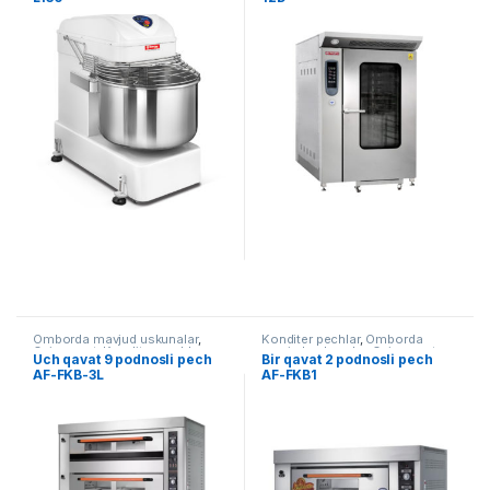
Omborda mavjud uskunalar
,
Konditer pechlar
,
Omborda
Oziq ovqat
,
Konditer pechlar
mavjud uskunalar
,
Oziq ovqat
Uch qavat 9 podnosli pech
Bir qavat 2 podnosli pech
AF-FKB-3L
AF-FKB1