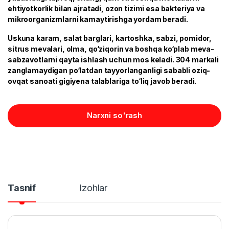
ehtiyotkorlik bilan ajratadi, ozon tizimi esa bakteriya va
mikroorganizmlarni kamaytirishga yordam beradi.
Uskuna karam, salat barglari, kartoshka, sabzi, pomidor,
sitrus mevalari, olma, qo‘ziqorin va boshqa ko‘plab meva-
sabzavotlarni qayta ishlash uchun mos keladi. 304 markali
zanglamaydigan po‘latdan tayyorlanganligi sababli oziq-
ovqat sanoati gigiyena talablariga to‘liq javob beradi.
Narxni so'rash
Tasnif
Izohlar