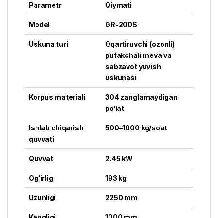
Parametr
Qiymati
Model
GR-200S
Uskuna turi
Oqartiruvchi (ozonli)
pufakchali meva va
sabzavot yuvish
uskunasi
Korpus materiali
304 zanglamaydigan
po‘lat
Ishlab chiqarish
500–1000 kg/soat
quvvati
Quvvat
2.45 kW
Og‘irligi
193 kg
Uzunligi
2250 mm
Kengligi
1000 mm