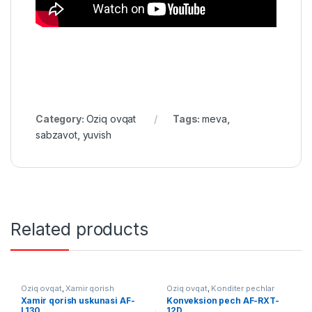
Category:
Oziq ovqat
Tags:
meva
,
sabzavot
,
yuvish
Related products
Oziq ovqat
,
Xamir qorish
Oziq ovqat
,
Konditer pechlar
uskunalari
Xamir qorish uskunasi AF-
Konveksion pech AF-RXT-
L130
12D