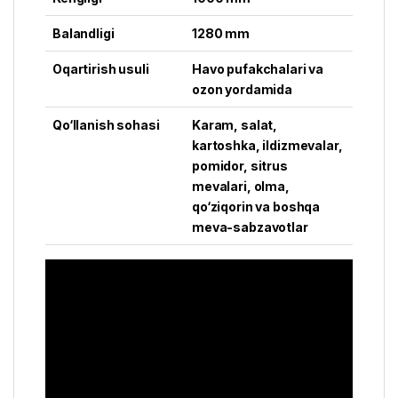
Balandligi
1280 mm
Oqartirish usuli
Havo pufakchalari va
ozon yordamida
Qo‘llanish sohasi
Karam, salat,
kartoshka, ildizmevalar,
pomidor, sitrus
mevalari, olma,
qo‘ziqorin va boshqa
meva-sabzavotlar