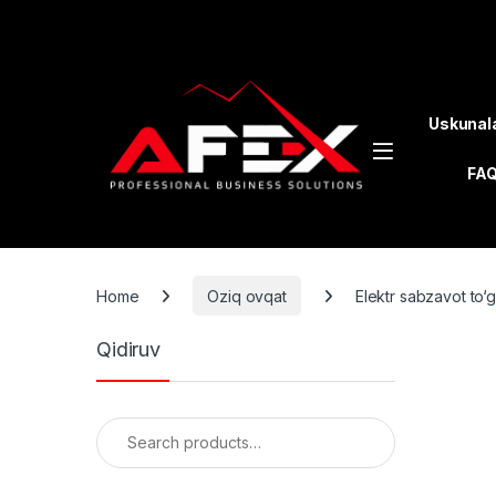
Skip to navigation
Skip to content
Uskunal
FA
Home
Oziq ovqat
Elektr sabzavot to‘
Qidiruv
Search for: