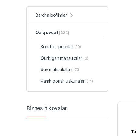
Barcha bo'limlar
Oziq ovqat
(224)
Konditer pechlar
(20)
Quritilgan mahsulotlar
(3)
Suv mahsulotlari
(33)
Xamir qorish uskunalari
(16)
Biznes hikoyalar
Tu