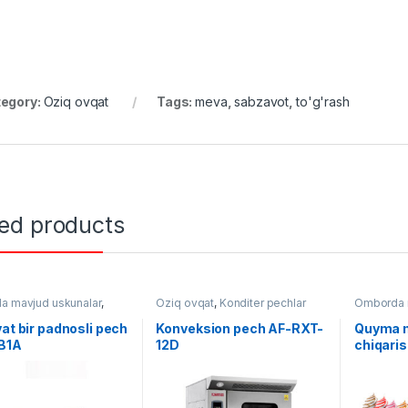
egory:
Oziq ovqat
Tags:
meva
,
sabzavot
,
to'g'rash
ted products
 mavjud uskunalar
,
Oziq ovqat
,
Konditer pechlar
Omborda m
qat
,
Konditer pechlar
Oziq ovqa
vat bir padnosli pech
Konveksion pech AF-RXT-
Quyma 
B1A
12D
chiqari
B004