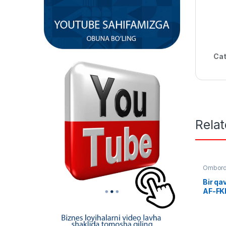
Cat
Rela
Omborda
Oziq ov
Bir qa
AF-FK