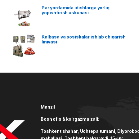
Par yordamida idishlarga yorliq
yopishtirish uskunasi
Kalbasa va sosiskalar ishlab chiqarish
liniyasi
Manzil
Bosh ofis & ko’rgazma zali:
Toshkent shahar, Uchtepa tumani, Diyorobo
mahallasi, Toshkent halqa yo’li, 15-uy.