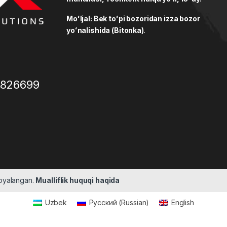
Moʻljal: Bek toʻpi bozoridan izza bozor
yoʻnalishida (Bitonka)
.
3826699
moyalangan.
Mualliflik huquqi haqida
Uzbek
Русский
(
Russian
)
English