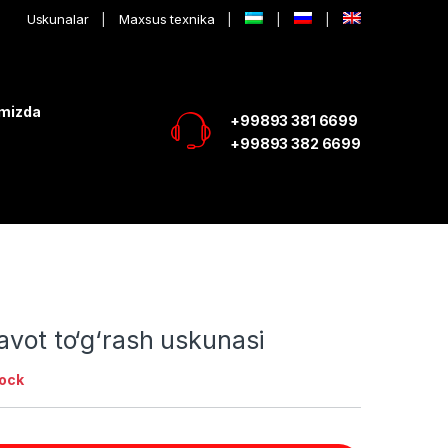
Uskunalar
Maxsus texnika
imizda
+99893 381 6699
+99893 382 6699
avot to‘g‘rash uskunasi
tock