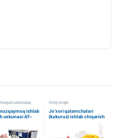
avjud uskunalar
,
Oziq ovqat
t
muzqaymoq ishlab
Jo’xori qalamchalari
sh uskunasi AF-
(kukuruz) ishlab chiqarish
liniyasi AF-L005