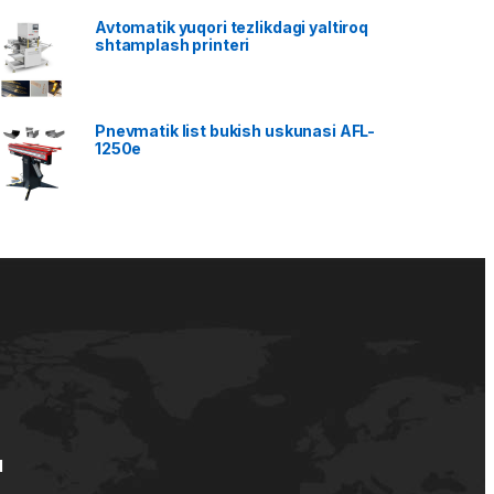
Avtomatik yuqori tezlikdagi yaltiroq
shtamplash printeri
Pnevmatik list bukish uskunasi AFL-
1250e
d