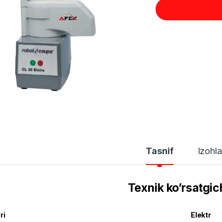
Tasnif
Izohla
Texnik ko’rsatgic
ri
Elektr