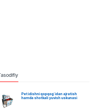
Tasodifiy
Pet idishni qopqog`idan ajratish
hamda shotkali yuvish uskunasi