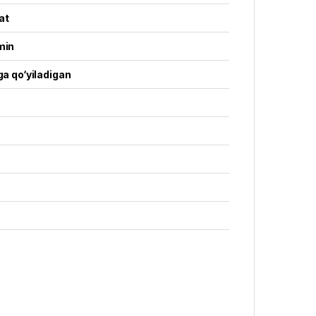
at
min
ga qo‘yiladigan