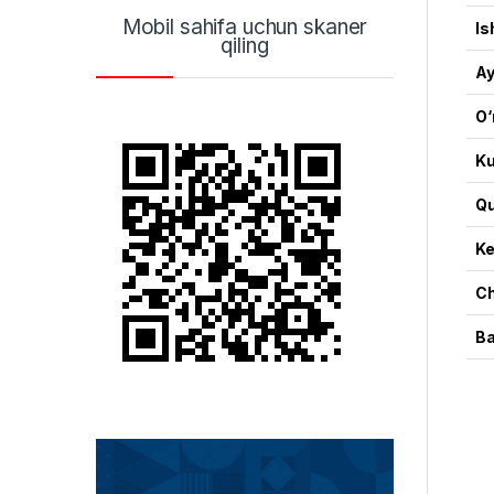
Mobil sahifa uchun skaner
Is
qiling
Ay
O‘
Ku
Qu
Ke
Ch
Ba