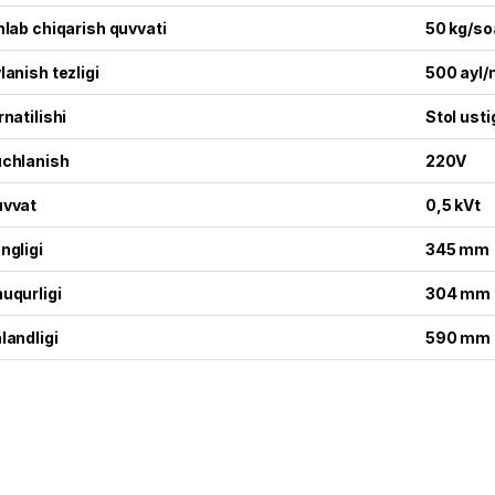
hlab chiqarish quvvati
50 kg/so
lanish tezligi
500 ayl/
rnatilishi
Stol usti
chlanish
220V
vvat
0,5 kVt
ngligi
345 mm
uqurligi
304 mm
landligi
590 mm