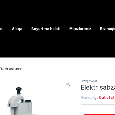
ar
Aloqa
Buyurtma holati
Mijozlarimiz
Biz haq
Q
g‘rash uskunasi
Oziq ovqat
Elektr sabz
Mavjudligi:
Out of s