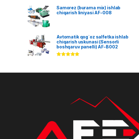
Samorez (burama mix) ishlab
chiqarish liniyasi AF-008
Avtomatik qog`oz salfetka ishlab
chiqarish uskunasi (Sensorli
boshqaruv panelli) AF-B002
Rated
5.00
out of 5