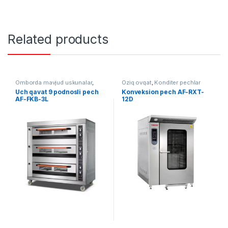
Related products
Omborda mavjud uskunalar
,
Oziq ovqat
,
Konditer pechlar
Oziq ovqat
,
Konditer pechlar
Uch qavat 9 podnosli pech
Konveksion pech AF-RXT-
AF-FKB-3L
12D