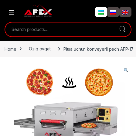
Skip to navigation
Skip to content
Search for:
Home
Oziq ovqat
Pitsa uchun konveyerli pech AFP-17