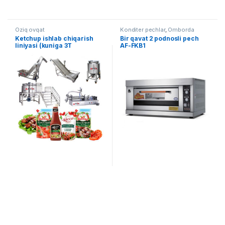
Oziq ovqat
Konditer pechlar
,
Omborda
mavjud uskunalar
,
Oziq ovqat
Ketchup ishlab chiqarish
Bir qavat 2 podnosli pech
liniyasi (kuniga 3T
AF-FKB1
xomashyodan) AF-L024