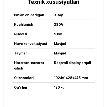
Texnik xususiyatlari
Ishlab chiqarilgan
Xitoy
Kuchlanish
380V
Quvvati
9 kw
Havo konvektsiyasi
Mavjud
Taymer
Mavjud
Haroratni nazorat
Raqamli display orqali
qilish
O’lchamlari
1024x1428x475 mm
Og’irligi
120 kg