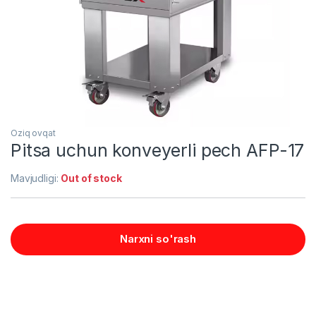
Oziq ovqat
Pitsa uchun konveyerli pech AFP-17
Mavjudligi:
Out of stock
Narxni so'rash