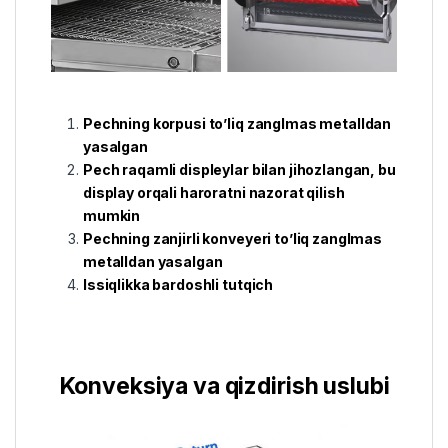
Pechning korpusi to’liq zanglmas metalldan
yasalgan
Pech raqamli displeylar bilan jihozlangan, bu
display orqali haroratni nazorat qilish
mumkin
Pechning zanjirli konveyeri to’liq zanglmas
metalldan yasalgan
Issiqlikka bardoshli tutqich
Konveksiya va qizdirish uslubi