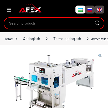
Skip to navigation
Skip to content
Search for:
Home
Qadoqlash
Termo qadoqlash
Avtomatik 