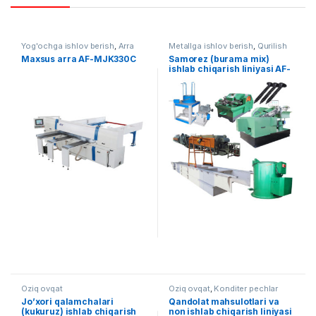
Yog'ochga ishlov berish
,
Arra
Metallga ishlov berish
,
Qurilish
uskunalari
,
Tayyor liniyalar
Maxsus arra AF-MJK330C
Samorez (burama mix)
ishlab chiqarish liniyasi AF-
008
Oziq ovqat
Oziq ovqat
,
Konditer pechlar
Jo’xori qalamchalari
Qandolat mahsulotlari va
(kukuruz) ishlab chiqarish
non ishlab chiqarish liniyasi