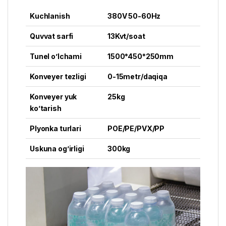
Kuchlanish
380V 50-60Hz
Quvvat sarfi
13Kvt/soat
Tunel o’lchami
1500*450*250mm
Konveyer tezligi
0-15metr/daqiqa
Konveyer yuk
25kg
ko’tarish
Plyonka turlari
POE/PE/PVX/PP
Uskuna og’irligi
300kg