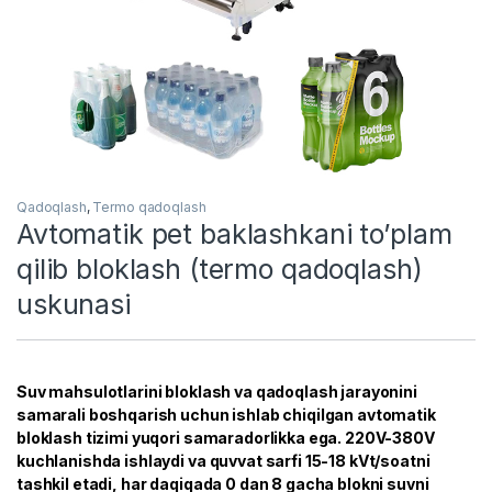
Qadoqlash
,
Termo qadoqlash
Avtomatik pet baklashkani to’plam
qilib bloklash (termo qadoqlash)
uskunasi
Suv mahsulotlarini bloklash va qadoqlash jarayonini
samarali boshqarish uchun ishlab chiqilgan avtomatik
bloklash tizimi yuqori samaradorlikka ega. 220V-380V
kuchlanishda ishlaydi va quvvat sarfi 15-18 kVt/soatni
tashkil etadi, har daqiqada 0 dan 8 gacha blokni suvni