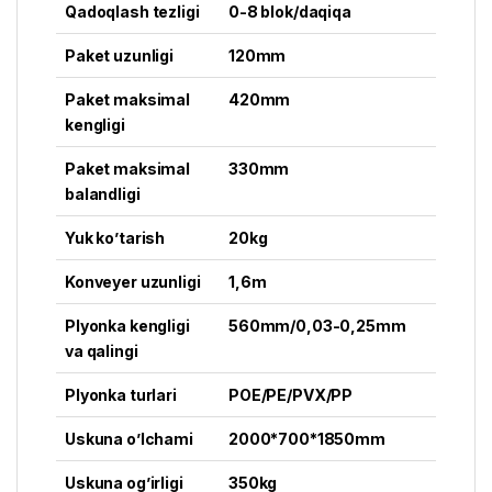
Qadoqlash tezligi
0-8 blok/daqiqa
Paket uzunligi
120mm
Paket maksimal
420mm
kengligi
Paket maksimal
330mm
balandligi
Yuk ko’tarish
20kg
Konveyer uzunligi
1,6m
Plyonka kengligi
560mm/0,03-0,25mm
va qalingi
Plyonka turlari
POE/PE/PVX/PP
Uskuna o’lchami
2000*700*1850mm
Uskuna og’irligi
350kg