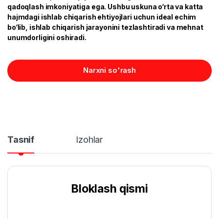
qadoqlash imkoniyatiga ega. Ushbu uskuna o‘rta va katta
hajmdagi ishlab chiqarish ehtiyojlari uchun ideal echim
bo‘lib, ishlab chiqarish jarayonini tezlashtiradi va mehnat
unumdorligini oshiradi.
Narxni so'rash
Tasnif
Izohlar
Bloklash qismi