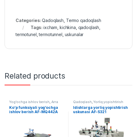
Categories:
Qadoqlash
,
Termo qadoqlash
Tags:
ixcham
,
kichkina
,
qadoqlash
,
termotunel
,
termotunnel
,
uskunalar
Related products
Yog'ochga ishlov berish
,
Arra
Qadoqlash
,
Yorliq yopishtirish
Ko’p funksiyali yog’ochga
Idishlarga yorliq yopishtirish
ishlov berish AF-MQ442A
uskunasi AF-S321