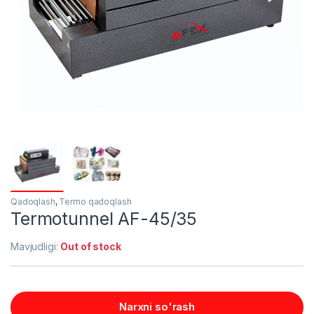
Qadoqlash
,
Termo qadoqlash
Termotunnel AF-45/35
Mavjudligi:
Out of stock
Narxni so'rash