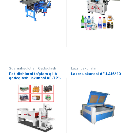
Suv mahsulotlari
,
Qadoqlash
Lazer uskunalari
Pet idishlarni to’plam qilib
Lazer uskunasi AF-LA16*10
qadoqlash uskunasi AF-TP1-
5