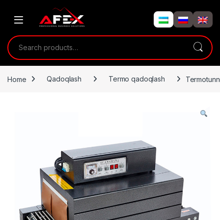
Skip to navigation
Skip to content
Search for:
Home
Qadoqlash
Termo qadoqlash
Termotunn