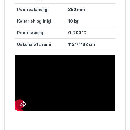
Pech balandligi
350 mm
Ko’tarish og’irligi
10 kg
Pech issiqligi
0-200°C
Uskuna o’lchami
115*71*82 cm