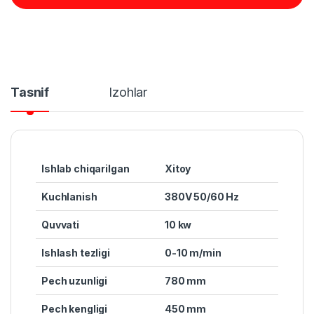
Tasnif
Izohlar
Ishlab chiqarilgan
Xitoy
Kuchlanish
380V 50/60 Hz
Quvvat
i
10 kw
Ishlash tezligi
0-10 m/min
Pech uzunligi
780 mm
Pech kengligi
450 mm