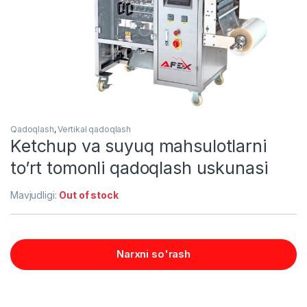
Qadoqlash
,
Vertikal qadoqlash
Ketchup va suyuq mahsulotlarni
to’rt tomonli qadoqlash uskunasi
Mavjudligi:
Out of stock
Narxni so'rash