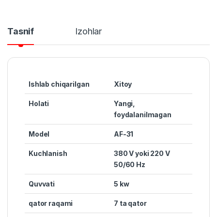
Tasnif
Izohlar
Ishlab chiqarilgan
Xitoy
Holati
Yangi,
foydalanilmagan
Model
AF-31
Kuchlanish
380 V yoki 220 V
50/60 Hz
Quvvati
5 kw
qator raqami
7 ta qator