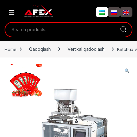
Skip to navigation
Skip to content
Search for:
Home
Qadoqlash
Vertikal qadoqlash
Ketchup v