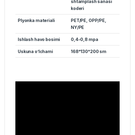
shtamplash sanasi
koderi
Plyonka materiali
PET/PE, OPP/PE,
NY/PE
Ishlash havo bosimi
0,4-0,8 mpa
Uskuna o’lchami
168*130*200 sm