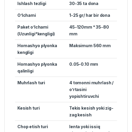
Ishlash tezligi
30-35 ta dona
O’lchami
1-25 gr/ har bir dona
Paket o’lchami
45-120mm * 35-80
(Uzunligi*kengligi)
mm
Homashyo plyonka
Maksimum 560 mm
kengligi
Homashyo plyonka
0.05-0.10 mm
qalinligi
Muhrlash turi
4 tomonni muhrlash /
o’rtasini
yopishtiruvchi
Kesish turi
Tekis kesish yoki zig-
zag kesish
Chop etish turi
lenta yoki issiq