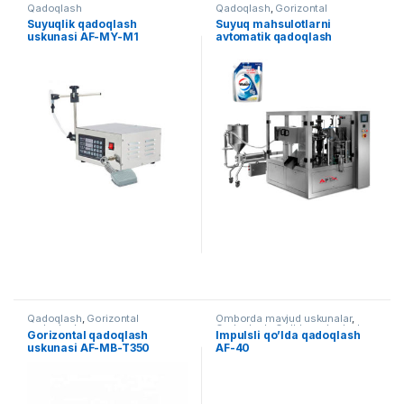
Qadoqlash
Qadoqlash
,
Gorizontal
qadoqlash
Suyuqlik qadoqlash
Suyuq mahsulotlarni
uskunasi AF-MY-M1
avtomatik qadoqlash
uskunasi
Qadoqlash
,
Gorizontal
Omborda mavjud uskunalar
,
qadoqlash
Qadoqlash
,
Qo'lda qadoqlash
Gorizontal qadoqlash
Impulsli qo’lda qadoqlash
uskunasi AF-MB-T350
AF-40