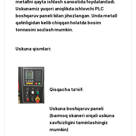
metallni qayta ishlash sanoatida foydalaniladi.
Uskunamiz yuqori aniqlikda ishlovchi PLC
boshqaruv paneli bilan jihozlangan. Unda metall
qalinligidan kelib chiqqan holatda bosim
tonnasini sozlash mumkin.
Uskuna qismlari:
Qisqacha ta’nif:
Uskuna boshqaruv paneli
(barmoq skaneri orqali uskuna
xavfsizligini taminlashingiz
mumkin)