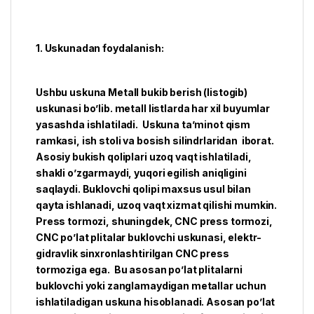
1. Uskunadan foydalanish:
Ushbu uskuna Metall bukib berish (listogib)
uskunasi bo’lib. metall listlarda har xil buyumlar
yasashda ishlatiladi. Uskuna ta’minot qism
ramkasi, ish stoli va bosish silindrlaridan iborat.
Asosiy bukish qoliplari uzoq vaqt ishlatiladi,
shakli o’zgarmaydi, yuqori egilish aniqligini
saqlaydi. Buklovchi qolipi maxsus usul bilan
qayta ishlanadi, uzoq vaqt xizmat qilishi mumkin.
Press tormozi, shuningdek, CNC press tormozi,
CNC po’lat plitalar buklovchi uskunasi, elektr-
gidravlik sinxronlashtirilgan CNC press
tormoziga ega. Bu asosan po’lat plitalarni
buklovchi yoki zanglamaydigan metallar uchun
ishlatiladigan uskuna hisoblanadi. Asosan po’lat