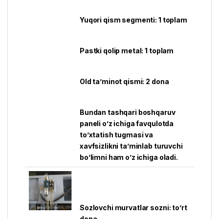
Yuqori qism segmenti: 1 toplam
Pastki qolip metal: 1 toplam
Old ta’minot qismi: 2 dona
Bundan tashqari boshqaruv
paneli o’z ichiga favqulotda
to’xtatish tugmasi va
xavfsizlikni ta’minlab turuvchi
bo’limni ham o’z ichiga oladi.
Sozlovchi murvatlar sozni: to’rt
dona