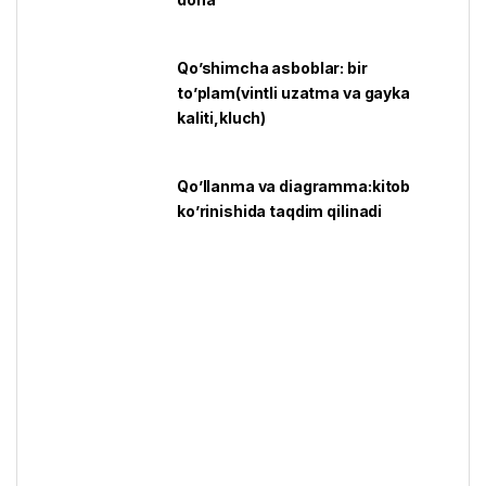
Qo’shimcha asboblar: bir
to’plam(vintli uzatma va gayka
kaliti,kluch)
Qo’llanma va diagramma:kitob
ko’rinishida taqdim qilinadi