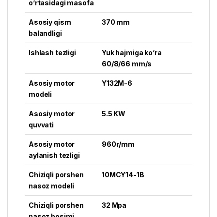
o’rtasidagi masofa
Asosiy qism
370 mm
balandligi
Ishlash tezligi
Yuk hajmiga ko’ra
60/8/66 mm/s
Asosiy motor
Y132M-6
modeli
Asosiy motor
5.5 KW
quvvati
Asosiy motor
960r/mm
aylanish tezligi
Chiziqli porshen
10MCY14-1B
nasoz modeli
Chiziqli porshen
32 Mpa
nasoz bosimi