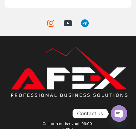
Contact us
Call center, ish vaqti 09:00-
Open ch
18:00
+99893 3816699,