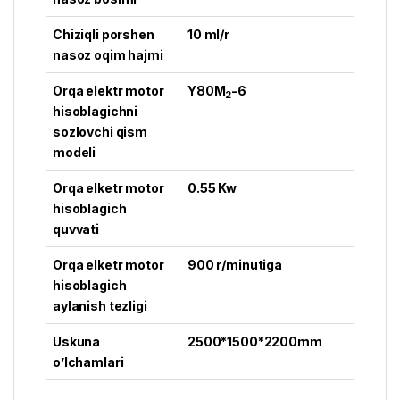
Chiziqli porshen
10 ml/r
nasoz oqim hajmi
Orqa elektr motor
Y80M
-6
2
hisoblagichni
sozlovchi qism
modeli
Orqa elketr motor
0.55 Kw
hisoblagich
quvvati
Orqa elketr motor
900 r/minutiga
hisoblagich
aylanish tezligi
Uskuna
2500*1500*2200mm
o’lchamlari