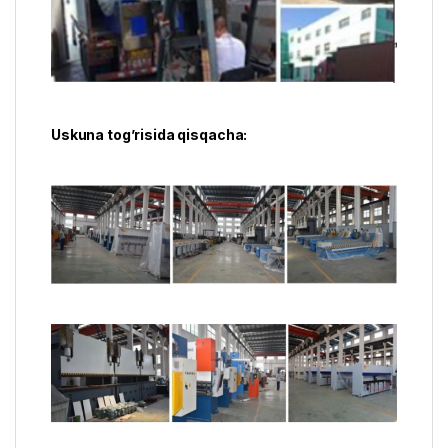
Uskuna tog’risida qisqacha: