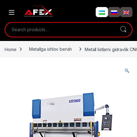
Skip to navigation
Skip to content
Search for:
Home
Metallga ishlov berish
Metall listlarni gidravlik 