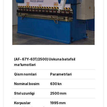
(AF- 67Y-63T/2500) Uskuna batafsil
ma’lumotlari
Qism nomlari
Parametrlari
Nominal bosim
630 kn
Stol uzunligi
2500 mm
Korpuslar
1995 mm