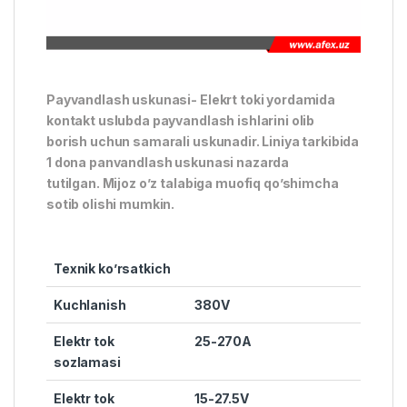
Payvandlash uskunasi- Elekrt toki yordamida
kontakt uslubda payvandlash ishlarini olib
borish uchun samarali uskunadir. Liniya tarkibida
1 dona panvandlash uskunasi nazarda
tutilgan. Mijoz o’z talabiga muofiq qo’shimcha
sotib olishi mumkin.
Texnik ko’rsatkich
Kuchlanish
380V
Elektr tok
25-270A
sozlamasi
Elektr tok
15-27.5V