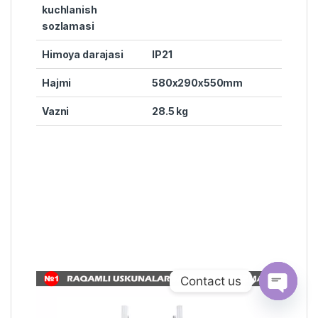
kuchlanish
sozlamasi
Himoya darajasi
IP21
Hajmi
580x290x550mm
Vazni
28.5 kg
Contact us
Open ch