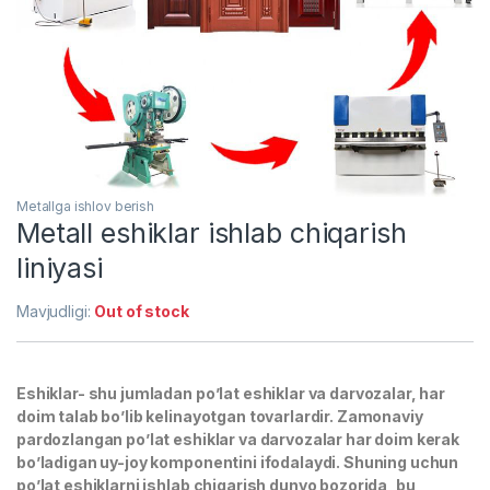
Metallga ishlov berish
Metall eshiklar ishlab chiqarish
liniyasi
Mavjudligi:
Out of stock
Eshiklar- shu jumladan po’lat eshiklar va darvozalar, har
doim talab bo’lib kelinayotgan tovarlardir. Zamonaviy
pardozlangan po’lat eshiklar va darvozalar har doim kerak
bo’ladigan uy-joy komponentini ifodalaydi. Shuning uchun
po’lat eshiklarni ishlab chiqarish dunyo bozorida, bu