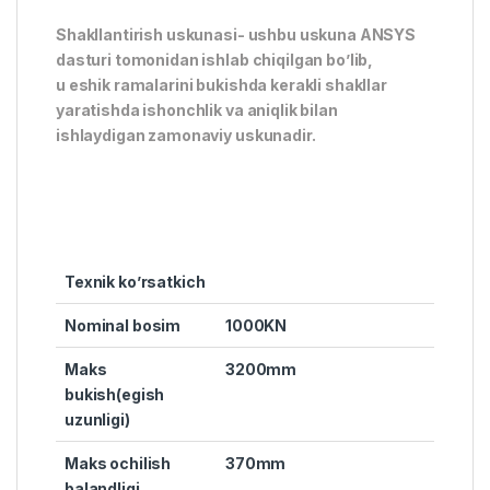
Shakllantirish uskunasi- ushbu uskuna ANSYS
dasturi tomonidan ishlab chiqilgan bo’lib,
u eshik ramalarini bukishda kerakli shakllar
yaratishda ishonchlik va aniqlik bilan
ishlaydigan zamonaviy uskunadir.
Texnik ko’rsatkich
Nominal bosim
1000KN
Maks
3200mm
bukish(egish
uzunligi)
Maks ochilish
370mm
balandligi