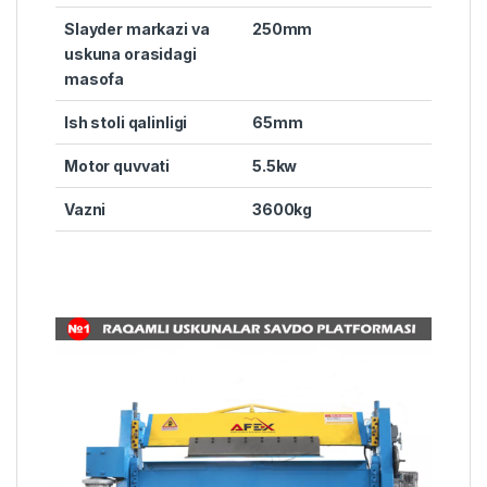
Slayder markazi va
250mm
uskuna orasidagi
masofa
Ish stoli qalinligi
65mm
Motor quvvati
5.5kw
Vazni
3600kg