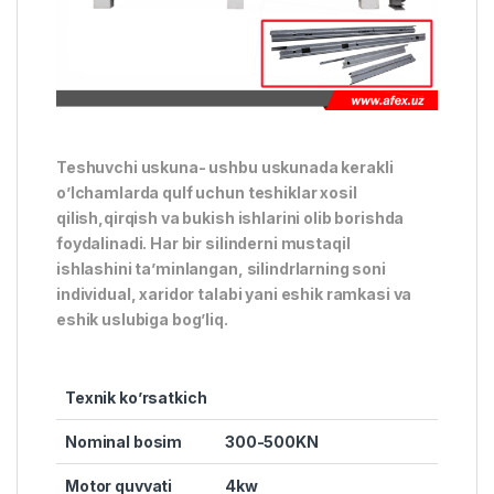
Teshuvchi uskuna- ushbu uskunada kerakli
o’lchamlarda qulf uchun teshiklar xosil
qilish,qirqish va bukish ishlarini olib borishda
foydalinadi. Har bir silinderni mustaqil
ishlashini ta’minlangan, silindrlarning soni
individual, xaridor talabi yani eshik ramkasi va
eshik uslubiga bog’liq.
Texnik ko’rsatkich
Nominal bosim
300-500KN
Motor quvvati
4kw