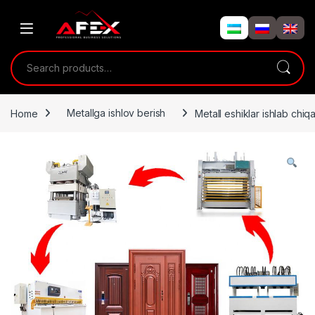
Skip to navigation
Skip to content
Search for:
Home
Metallga ishlov berish
Metall eshiklar ishlab chiqar