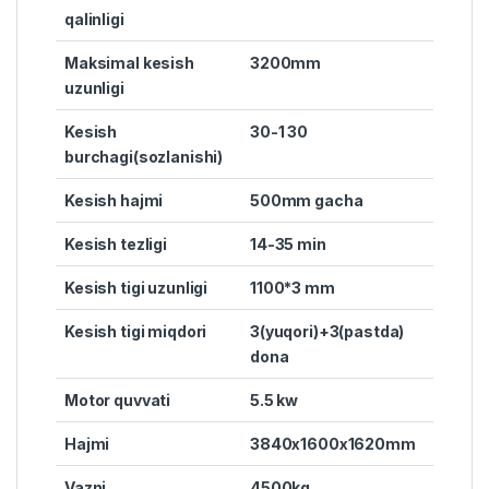
qalinligi
Maksimal kesish
3200mm
uzunligi
Kesish
30-1 30
burchagi(sozlanishi)
Kesish hajmi
500mm gacha
Kesish tezligi
14-35 min
Kesish tigi uzunligi
1100*3 mm
Kesish tigi miqdori
3(yuqori)+3(pastda)
dona
Motor quvvati
5.5 kw
Hajmi
3840x1600x1620mm
Vazni
4500kg