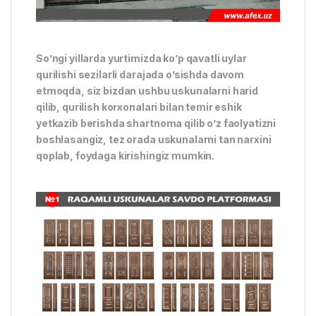
So’ngi yillarda yurtimizda ko’p qavatli uylar
qurilishi sezilarli darajada o’sishda davom
etmoqda, siz bizdan ushbu uskunalarni harid
qilib, qurilish korxonalari bilan temir eshik
yetkazib berishda shartnoma qilib o’z faolyatizni
boshlasangiz, tez orada uskunalarni tan narxini
qoplab, foydaga kirishingiz mumkin.