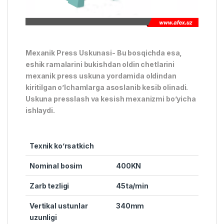
Mexanik Press Uskunasi- Bu bosqichda esa,
eshik ramalarini bukishdan oldin chetlarini
mexanik press uskuna yordamida oldindan
kiritilgan o’lchamlarga asoslanib kesib olinadi.
Uskuna presslash va kesish mexanizmi bo’yicha
ishlaydi.
Texnik ko’rsatkich
Nominal bosim
400KN
Zarb tezligi
45ta/min
Vertikal ustunlar
340mm
uzunligi