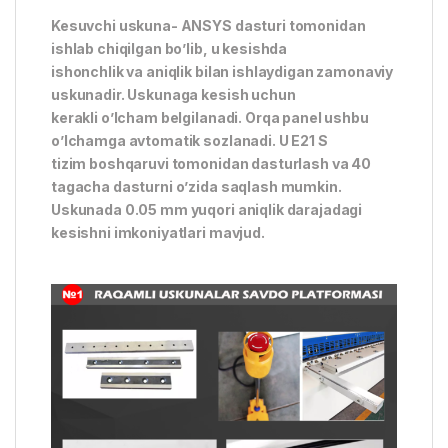
Kesuvchi uskuna- ANSYS dasturi tomonidan
ishlab chiqilgan bo’lib, u kesishda
ishonchlik va aniqlik bilan ishlaydigan zamonaviy
uskunadir. Uskunaga kesish uchun
kerakli o’lcham belgilanadi. Orqa panel ushbu
o’lchamga avtomatik sozlanadi. U E21 S
tizim boshqaruvi tomonidan dasturlash va 40
tagacha dasturni o’zida saqlash mumkin.
Uskunada 0.05 mm yuqori aniqlik darajadagi
kesishni imkoniyatlari mavjud.