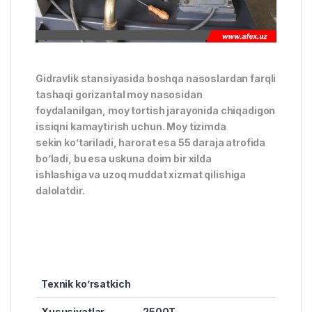
Gidravlik stansiyasida boshqa nasoslardan farqli
tashaqi gorizantal moy nasosidan
foydalanilgan, moy tortish jarayonida chiqadigon
issiqni kamaytirish uchun. Moy tizimda
sekin ko’tariladi, harorat esa 55 daraja atrofida
bo’ladi, bu esa uskuna doim bir xilda
ishlashiga va uzoq muddat xizmat qilishiga
dalolatdir.
Texnik ko’rsatkich
Xususiyatlar
2500T