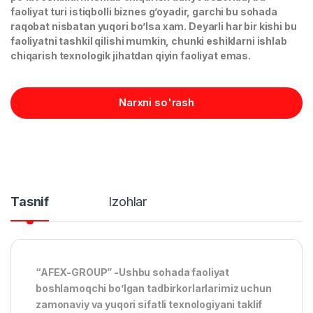
faoliyat turi istiqbolli biznes g’oyadir, garchi bu sohada
raqobat nisbatan yuqori bo’lsa xam. Deyarli har bir kishi bu
faoliyatni tashkil qilishi mumkin, chunki eshiklarni ishlab
chiqarish texnologik jihatdan qiyin faoliyat emas.
Narxni so'rash
Tasnif
Izohlar
“AFEX-GROUP” -Ushbu sohada faoliyat
boshlamoqchi bo’lgan tadbirkorlarlarimiz uchun
zamonaviy va yuqori sifatli texnologiyani taklif