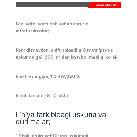
Faoliyatni boshlash uchun zaruriy
infratuzilmalar;
Kerakli maydon; shift balandligi 6 metr (press
uskunasiga), 200 m² dan kam bo’lmasligi kerak.
Elektr energiya; 110 KW/380 V.
Ishchilar soni; 8-10 kishi.
Liniya tarkibidagi uskuna va
qurilmalar;
1.Shakllantiruvchi Press uskunasi.