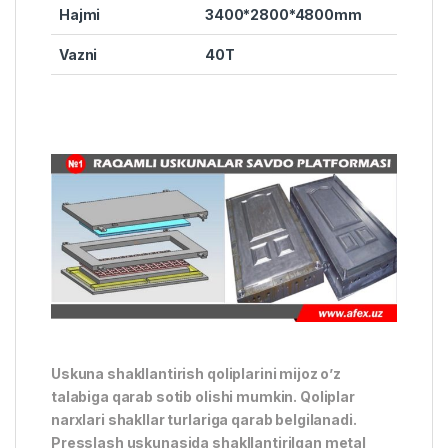
Hajmi
3400*2800*4800mm
Vazni
40T
Uskuna shakllantirish qoliplarini mijoz o’z
talabiga qarab sotib olishi mumkin. Qoliplar
narxlari shakllar turlariga qarab belgilanadi.
Presslash uskunasida shakllantirilgan metal