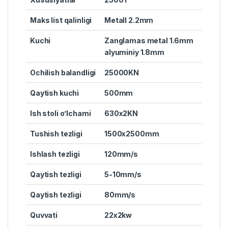
Maks list qalinligi
Metall 2.2mm
Kuchi
Zanglamas metal 1.6mm
alyuminiy 1.8mm
Ochilish balandligi
25000KN
Qaytish kuchi
500mm
Ish stoli o’lchami
630x2KN
Tushish tezligi
1500x2500mm
Ishlash tezligi
120mm/s
Qaytish tezligi
5-10mm/s
Qaytish tezligi
80mm/s
Quvvati
22x2kw