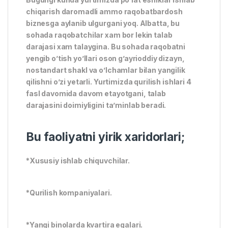
chiqarish daromadli ammo raqobatbardosh
biznesga aylanib ulgurgani yoq. Albatta, bu
sohada raqobatchilar xam bor lekin talab
darajasi xam talaygina. Bu sohada raqobatni
yengib o’tish yo’llari oson g’ayrioddiy dizayn,
nostandart shakl va o’lchamlar bilan yangilik
qilishni o’zi yetarli. Yurtimizda qurilish ishlari 4
fasl davomida davom etayotgani, talab
darajasini doimiyligini ta’minlab beradi.
Bu faoliyatni yirik xaridorlari;
*Xususiy ishlab chiquvchilar.
*Qurilish kompaniyalari.
*Yangi binolarda kvartira egalari.