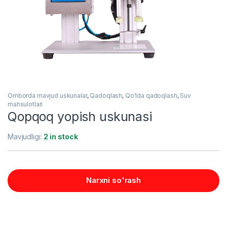
Omborda mavjud uskunalar
,
Qadoqlash
,
Qo'lda qadoqlash
,
Suv
mahsulotlari
Qopqoq yopish uskunasi
Mavjudligi:
2 in stock
Narxni so'rash