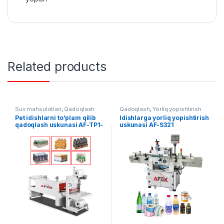
Related products
Suv mahsulotlari
,
Qadoqlash
Qadoqlash
,
Yorliq yopishtirish
Pet idishlarni to’plam qilib
Idishlarga yorliq yopishtirish
qadoqlash uskunasi AF-TP1-
uskunasi AF-S321
5