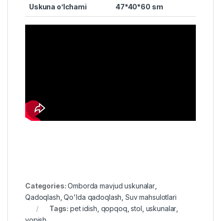
Uskuna o’lchami
47*40*60 sm
Categories:
Omborda mavjud uskunalar
,
Qadoqlash
,
Qo'lda qadoqlash
,
Suv mahsulotlari
Tags:
pet idish
,
qopqoq
,
stol
,
uskunalar
,
yopish