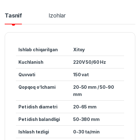
Tasnif
Izohlar
Ishlab chiqarilgan
Xitoy
Kuchlanish
220V 50/60 Hz
Quvvati
150 vat
Qopqoq o’lchami
20-50 mm / 50-90
mm
Pet idish diametri
20-65 mm
Pet idish balandligi
50-380 mm
Ishlash tezligi
0-30 ta/min