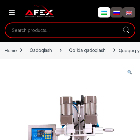
Skip to navigation
Skip to content
Search for:
Home
Qadoqlash
Qo'lda qadoqlash
Qopqoq yo