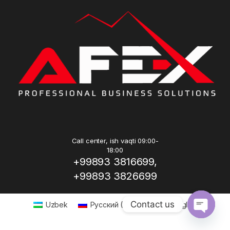
Call center, ish vaqti 09:00-
18:00
+99893 3816699,
+99893 3826699
Contact us
Uzbek
Русский
(
Russian
)
English
Open ch