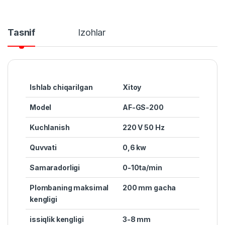
Tasnif
Izohlar
Ishlab chiqarilgan
Xitoy
Model
AF-GS-200
Kuchlanish
220 V 50 Hz
Quvvat
i
0,6 kw
Samaradorligi
0-10ta/min
Plombaning maksimal
200 mm gacha
kengligi
issiqlik kengligi
3-8 mm