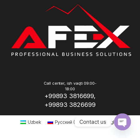
Call center, ish vaqti 09:00-
18:00
+99893 3816699,
+99893 3826699
Contact us
Uzbek
Русский
(
Russian
)
English
Open ch