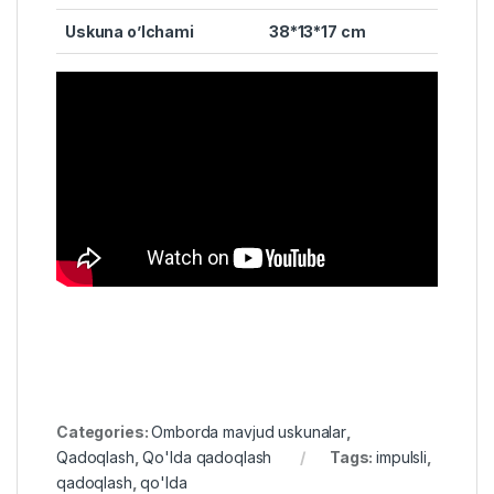
Uskuna o’lchami
38*13*17 cm
Categories:
Omborda mavjud uskunalar
,
Qadoqlash
,
Qo'lda qadoqlash
Tags:
impulsli
,
qadoqlash
,
qo'lda