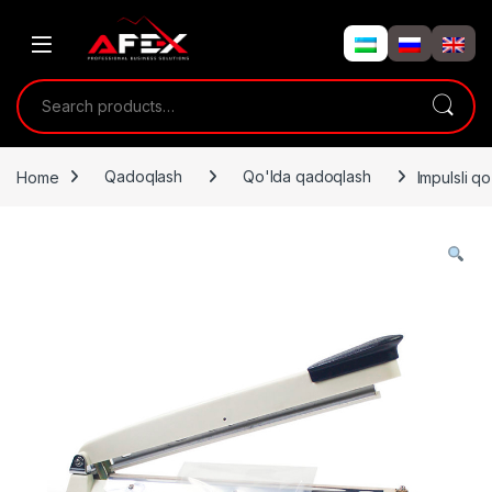
Skip to navigation
Skip to content
Search for:
Home
Qadoqlash
Qo'lda qadoqlash
Impulsli 