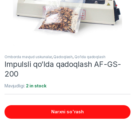
Omborda mavjud uskunalar
,
Qadoqlash
,
Qo'lda qadoqlash
Impulsli qo’lda qadoqlash AF-GS-
200
Mavjudligi:
2 in stock
Narxni so'rash