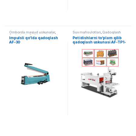
Omborda mavjud uskunalar
,
Suv mahsulotlari
,
Qadoqlash
Qadoqlash
,
Qo'lda qadoqlash
Impulsli qo’lda qadoqlash
Pet idishlarni to’plam qilib
AF-30
qadoqlash uskunasi AF-TP1-
5