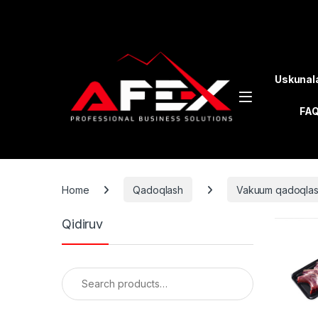
Skip to navigation
Skip to content
Uskunal
FA
Home
Qadoqlash
Vakuum qadoqla
Qidiruv
Search for: