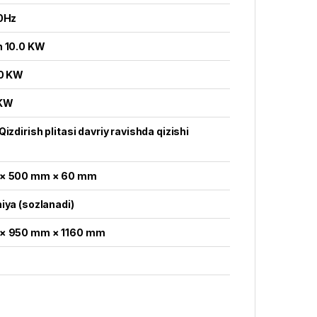
0Hz
 10.0 KW
.0 KW
 KW
izdirish plitasi davriy ravishda qizishi
× 500 mm × 60 mm
iya (sozlanadi)
× 950 mm × 1160 mm