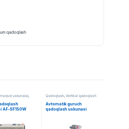
um qadoqlash
avjud uskunalar
,
Qadoqlash
,
Vertikal qadoqlash
h
qadoqlash
Avtomatik guruch
i AF-SF150W
qadoqlash uskunasi
MRKZ-220R