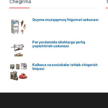
Chegirma
Quyma muzqaymoq frigomat uskunasi
Par yordamida idishlarga yorliq
yopishtirish uskunasi
Kalbasa va sosiskalar ishlab chiqarish
liniyasi