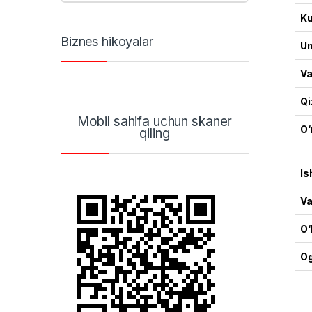
Ku
Biznes hikoyalar
Um
Va
Qi
Mobil sahifa uchun skaner
O‘
qiling
Is
Va
O‘
Og