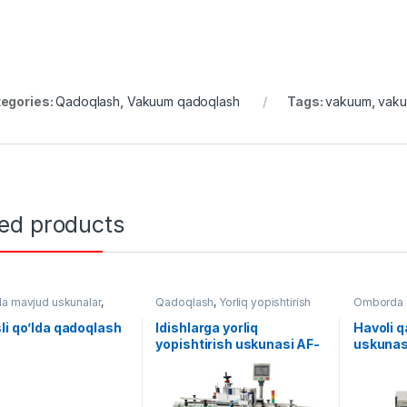
egories:
Qadoqlash
,
Vakuum qadoqlash
Tags:
vakuum
,
vaku
ted products
 mavjud uskunalar
,
Qadoqlash
,
Yorliq yopishtirish
Omborda m
ash
,
Qo'lda qadoqlash
Qadoqlas
li qo’lda qadoqlash
Idishlarga yorliq
Havoli 
yopishtirish uskunasi AF-
uskunas
S321