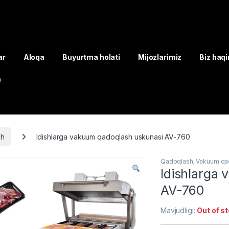
ar
Aloqa
Buyurtma holati
Mijozlarimiz
Biz haq
Q
sh
Idishlarga vakuum qadoqlash uskunasi AV-760
Qadoqlash
,
Vakuum qa
Idishlarga
AV-760
Mavjudligi:
Out of s