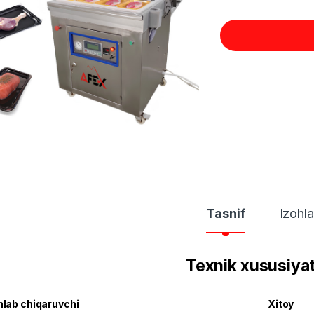
Tasnif
Izohla
Texnik xususiyat
hlab chiqaruvchi
Xitoy