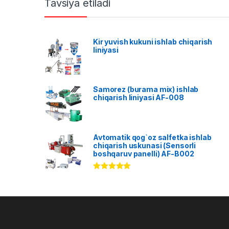
Tavsiya etiladi
Kir yuvish kukuni ishlab chiqarish
liniyasi
Samorez (burama mix) ishlab
chiqarish liniyasi AF-008
Avtomatik qog`oz salfetka ishlab
chiqarish uskunasi (Sensorli
boshqaruv panelli) AF-B002
Rated
5.00
out of 5