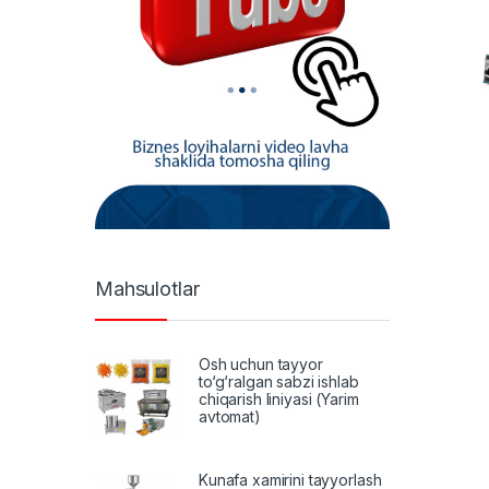
Mahsulotlar
Osh uchun tayyor
to‘g‘ralgan sabzi ishlab
chiqarish liniyasi (Yarim
avtomat)
Kunafa xamirini tayyorlash