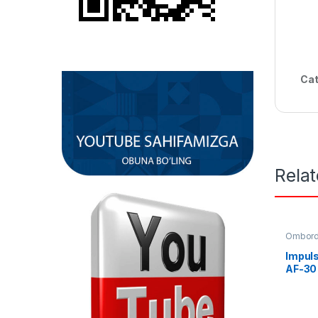
Cat
Rela
Omborda
Qadoql
Impuls
AF-30