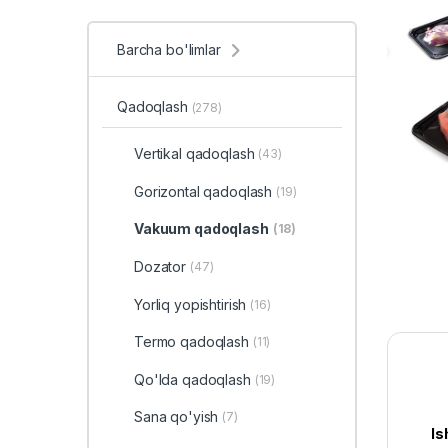
Barcha bo'limlar
Qadoqlash
(278)
Vertikal qadoqlash
(43)
Gorizontal qadoqlash
(19)
Vakuum qadoqlash
(18)
Dozator
(47)
Yorliq yopishtirish
(16)
Termo qadoqlash
(11)
Qo'lda qadoqlash
(19)
Sana qo'yish
(7)
Is