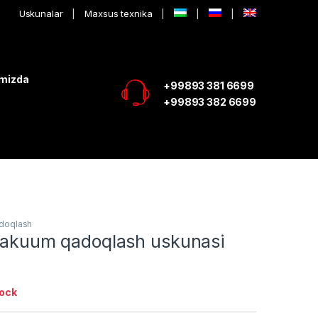
Uskunalar
Maxsus texnika
imizda
+99893 381 6699
+99893 382 6699
doqlash
 vakuum qadoqlash uskunasi
tock