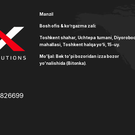
Manzil
Bosh ofis & ko’rgazma zali:
Toshkent shahar, Uchtepa tumani, Diyorobo
mahallasi, Toshkent halqa yo’li, 15-uy.
Moʻljal: Bek toʻpi bozoridan izza bozor
yoʻnalishida (Bitonka)
.
3826699