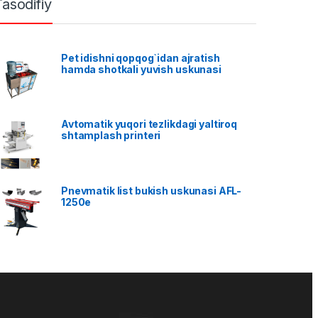
Tasodifiy
Pet idishni qopqog`idan ajratish
hamda shotkali yuvish uskunasi
Avtomatik yuqori tezlikdagi yaltiroq
shtamplash printeri
Pnevmatik list bukish uskunasi AFL-
1250e