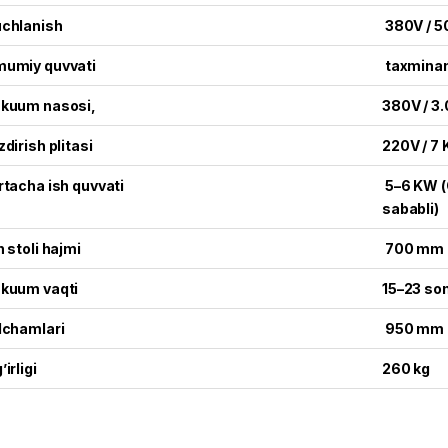
chlanish
380V / 5
umiy quvvati
taxminan
kuum nasosi,
380V / 3
zdirish plitasi
220V / 7
rtacha ish quvvati
5–6 KW (Q
sababli)
h stoli hajmi
700 mm 
kuum vaqti
15–23 son
lchamlari
950 mm 
’irligi
260 kg