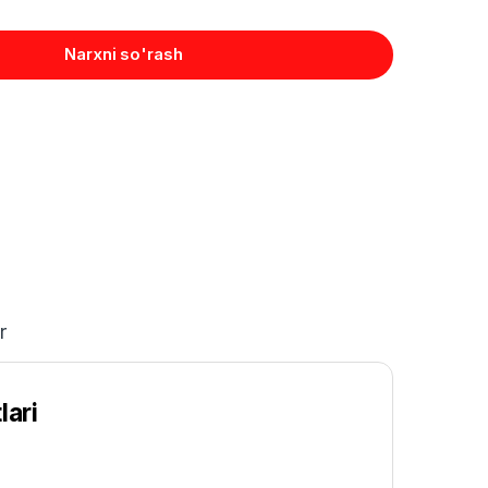
Narxni so'rash
r
lari