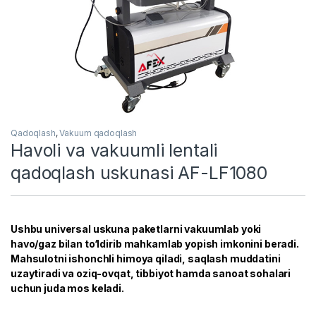
Qadoqlash
,
Vakuum qadoqlash
Havoli va vakuumli lentali
qadoqlash uskunasi AF-LF1080
Ushbu universal uskuna paketlarni vakuumlab yoki
havo/gaz bilan to‘ldirib mahkamlab yopish imkonini beradi.
Mahsulotni ishonchli himoya qiladi, saqlash muddatini
uzaytiradi va oziq-ovqat, tibbiyot hamda sanoat sohalari
uchun juda mos keladi.