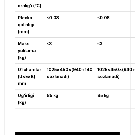
oralig‘i (°C)
Plenka
≤0.08
≤0.08
qalinligi
(mm)
Maks.
≤3
≤3
yuklama
(kg)
O‘lchamlar
1025×450×(940+140
1025×450×(940+
(U×E×B)
sozlanadi)
sozlanadi)
mm
Og‘irligi
85 kg
85 kg
(kg)