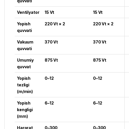
quvvati
Ventilyator
15 Vt
15 Vt
Yopish
220 Vt × 2
220 Vt × 2
quvvati
Vakuum
370 Vt
370 Vt
quvvati
Umumiy
875 Vt
875 Vt
quvvat
Yopish
0–12
0–12
tezligi
(m/min)
Yopish
6–12
6–12
kengligi
(mm)
Harorat
0–300
0–300