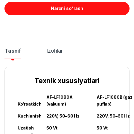
Narxni so'rash
Tasnif
Izohlar
Texnik xususiyatlari
AF-LF1080A
AF-LF1080B (gaz
Ko‘rsatkich
(vakuum)
puflab)
Kuchlanish
220V, 50–60 Hz
220V, 50–60 Hz
Uzatish
50 Vt
50 Vt