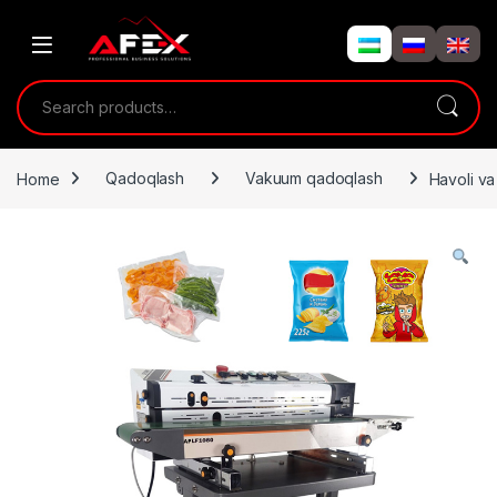
Skip to navigation
Skip to content
Search for:
Home
Qadoqlash
Vakuum qadoqlash
Havoli va