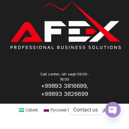
Call center, ish vaqti 09:00-
18:00
+99893 3816699,
+99893 3826699
Contact us
Uzbek
Русский
(
Russian
)
English
Open ch