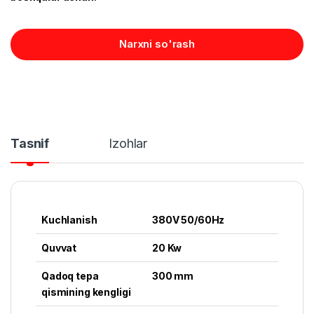
Narxni so'rash
Tasnif
Izohlar
Kuchlanish
380V 50/60Hz
Quvvat
20 Kw
Qadoq tepa
300 mm
qismining kengligi