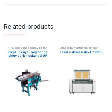
Related products
Arra
,
Yog'ochga ishlov berish
Omborda mavjud uskunalar
,
Yog'ochga ishlov berish
Ko’p funksiyali yog’ochga
Lazer uskunasi AF-AL1390E
ishlov berish uskunasi AF-
ML393A