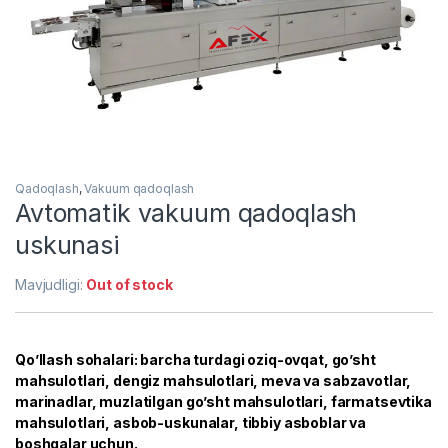
Qadoqlash
,
Vakuum qadoqlash
Avtomatik vakuum qadoqlash
uskunasi
Mavjudligi:
Out of stock
Qo’llash sohalari: barcha turdagi oziq-ovqat, go’sht
mahsulotlari, dengiz mahsulotlari, meva va sabzavotlar,
marinadlar, muzlatilgan go’sht mahsulotlari, farmatsevtika
mahsulotlari, asbob-uskunalar, tibbiy asboblar va
boshqalar uchun.