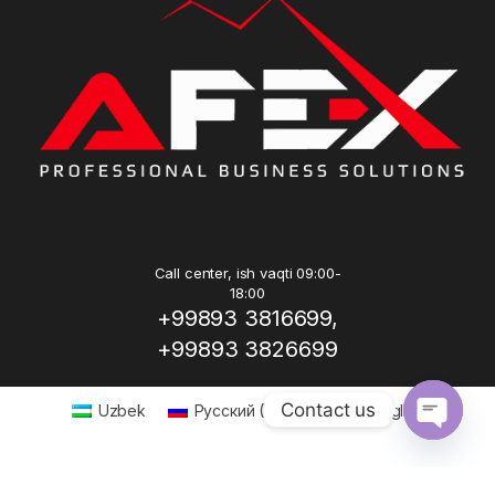
Call center, ish vaqti 09:00-
18:00
+99893 3816699,
+99893 3826699
Contact us
Uzbek
Русский
(
Russian
)
English
Open ch