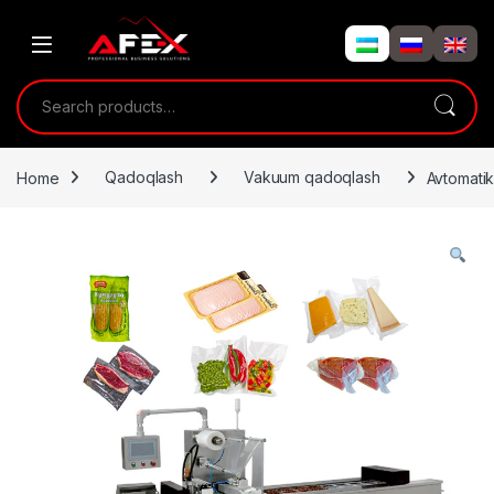
Skip to navigation
Skip to content
Search for:
Home
Qadoqlash
Vakuum qadoqlash
Avtomati