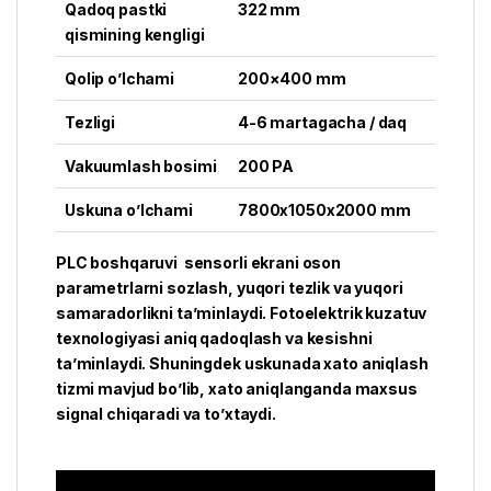
Qadoq pastki
322 mm
qismining kengligi
Qolip o’lchami
200×400 mm
Tezligi
4-6 martagacha / daq
Vakuumlash bosimi
200 PA
Uskuna o’lchami
7800x1050x2000 mm
PLC boshqaruvi sensorli ekrani oson
parametrlarni sozlash, yuqori tezlik va yuqori
samaradorlikni ta’minlaydi. Fotoelektrik kuzatuv
texnologiyasi aniq qadoqlash va kesishni
ta’minlaydi. Shuningdek uskunada xato aniqlash
tizmi mavjud bo’lib, xato aniqlanganda maxsus
signal chiqaradi va to’xtaydi.