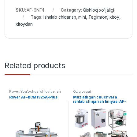
SKU:
AF-6NF4
Category:
Qishloq xo'jaligi
Tags:
ishalab chiqarish
,
mini
,
Tegirmon
,
xitoy
,
xitoydan
Related products
Rover
,
Yog'ochga ishlov berish
Oziq ovqat
Rover AF-BCM1325A-Plus
Muzlatilgan chuchvara
ishlab chiqarish liniyasi AF-
L017