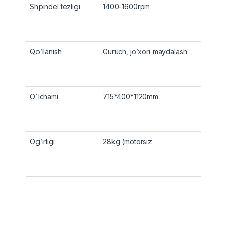
Shpindel tezligi
1400-1600rpm
Qo’llanish
Guruch, jo’xori maydalash
O`lchami
715*400*1120mm
Og’irligi
28kg (motorsiz