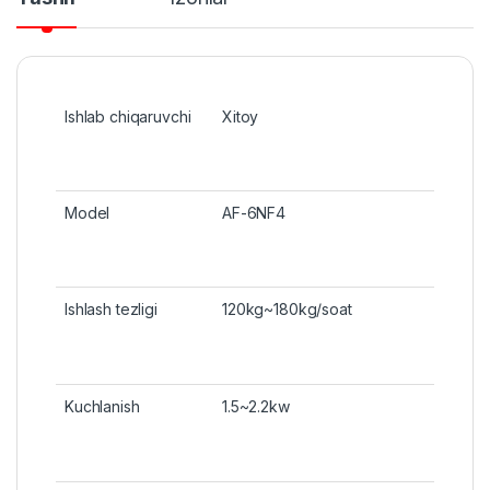
Ishlab chiqaruvchi
Xitoy
Model
AF-6NF4
Ishlash tezligi
120kg~180kg/soat
Kuchlanish
1.5~2.2kw