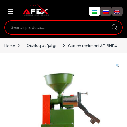
Skip to navigation
Skip to content
Search for:
Home
Qishloq xo'jaligi
Guruch tegirmoni AF-6NF4