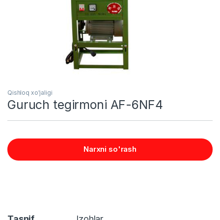
Qishloq xo'jaligi
Guruch tegirmoni AF-6NF4
Narxni so'rash
Tasnif
Izohlar