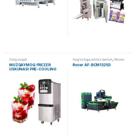
Oziq ovqat
Yog'ochga ishlov berish
,
Rover
MUZQAYMOQ FREZER
Rover AF-BCM1325D
USKUNASI PRE-COOLING
TIZIMI BILAN AF-B001