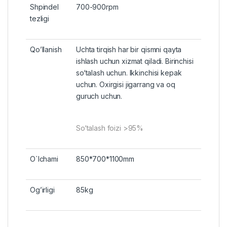
Shpindel
700-900rpm
tezligi
Qo’llanish
Uchta tirqish har bir qismni qayta
ishlash uchun xizmat qiladi. Birinchisi
so‘talash uchun. Ikkinchisi kepak
uchun. Oxirgisi jigarrang va oq
guruch uchun.
So‘talash foizi >95%
O`lchami
850*700*1100mm
Og’irligi
85kg