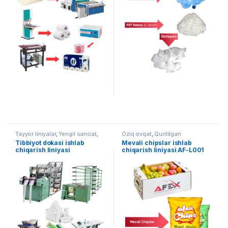
Tayyor liniyalar
,
Yengil sanoat
,
Oziq ovqat
,
Quritilgan
To'quv uskunalari
mahsulotlar
Tibbiyot dokasi ishlab
Mevali chipslar ishlab
chiqarish liniyasi
chiqarish liniyasi AF-L001
(sterillanmagan) AF-L015