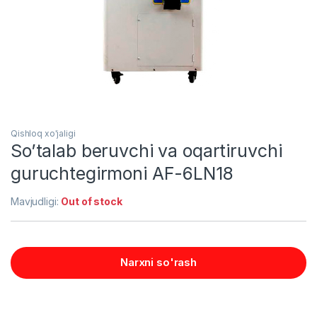
Qishloq xo'jaligi
So’talab beruvchi va oqartiruvchi
guruchtegirmoni AF-6LN18
Mavjudligi:
Out of stock
Narxni so'rash