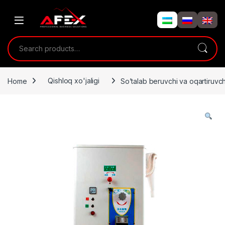
Skip to navigation
Skip to content
Search for:
Home
Qishloq xo'jaligi
So’talab beruvchi va oqartiruvc