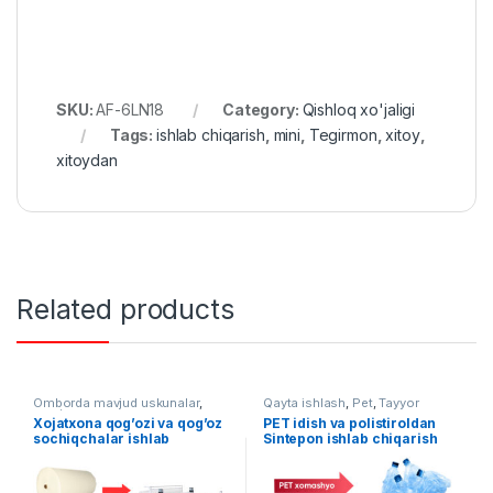
SKU:
AF-6LN18
Category:
Qishloq xo'jaligi
Tags:
ishlab chiqarish
,
mini
,
Tegirmon
,
xitoy
,
xitoydan
Related products
Omborda mavjud uskunalar
,
Qayta ishlash
,
Pet
,
Tayyor
Qog`ozni qayta ishlash
liniyalar
Xojatxona qog’ozi va qog’oz
PET idish va polistiroldan
sochiqchalar ishlab
Sintepon ishlab chiqarish
chiqarish liniyasi AF-L016
liniyasi