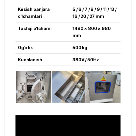
Kesish panjara
5 / 6 / 7 / 8 / 9 / 11 / 13 /
o‘lchamlari
16 / 20 / 27 mm
Tashqi o‘lchami
1480 × 800 × 980
mm
Og‘irlik
500 kg
Kuchlanish
380V / 50Hz