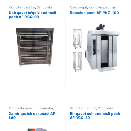
Konditer pechlar
,
Omborda
Oziq ovqat
,
Konditer pechlar
mavjud uskunalar
,
Oziq ovqat
Uch qavat to’qqiz podnosli
Rotasion pech AF-YKZ-100
pech AF-YCQ-9D
Omborda mavjud uskunalar
,
Konditer pechlar
,
Omborda
Oziq ovqat
,
Xamir qorish
mavjud uskunalar
,
Oziq ovqat
Xamir qorish uskunasi AF-
Bir qavat uch podnosli pech
uskunalari
L60
AF-YCQ-3D