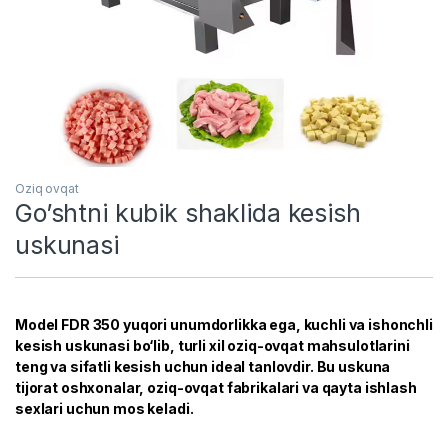
Oziq ovqat
Go’shtni kubik shaklida kesish
uskunasi
Model FDR 350 yuqori unumdorlikka ega, kuchli va ishonchli
kesish uskunasi bo‘lib, turli xil oziq-ovqat mahsulotlarini
teng va sifatli kesish uchun ideal tanlovdir. Bu uskuna
tijorat oshxonalar, oziq-ovqat fabrikalari va qayta ishlash
sexlari uchun mos keladi.