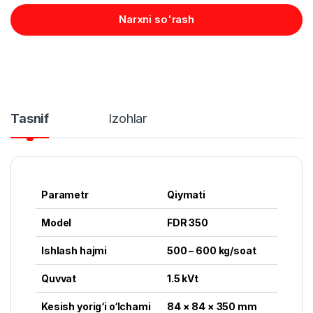
Narxni so'rash
Tasnif
Izohlar
Parametr
Qiymati
Model
FDR 350
Ishlash hajmi
500 – 600 kg/soat
Quvvat
1.5 kVt
Kesish yorig‘i o‘lchami
84 × 84 × 350 mm