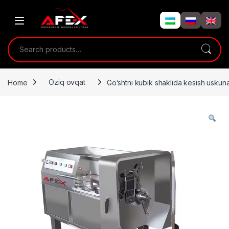
Skip to navigation
Skip to content
Search for:
Home
Oziq ovqat
Go’shtni kubik shaklida kesish uskuna