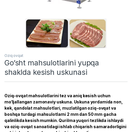
Oziq ovqat
Go’sht mahsulotlarini yupqa
shaklda kesish uskunasi
Oziq-ovqat mahsulotlarini tez va aniq kesish uchun
mo‘ljallangan zamonaviy uskuna. Uskuna yordamida non,
kek, qandolat mahsulotlari, muzlatilgan oziq-ovqat va
boshqa turdagi mahsulotlarni 2 mm dan 50 mm gacha
qalinlikda kesish mumkin. Qurilma yuqori tezlikda ishlaydi
va oziq-ovqat sanoatidagi ishlab chiqarish samaradorligini