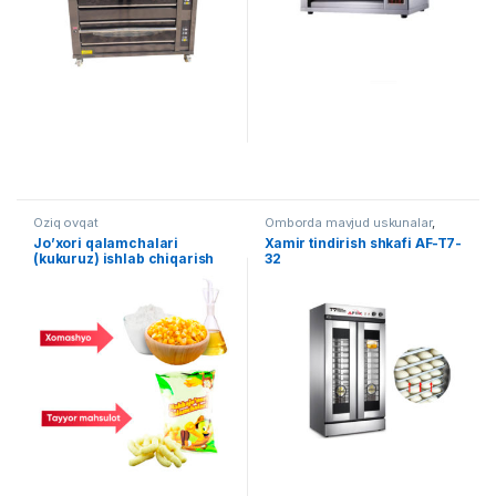
Oziq ovqat
Omborda mavjud uskunalar
,
Oziq ovqat
,
Konditer pechlar
Jo’xori qalamchalari
Xamir tindirish shkafi AF-T7-
(kukuruz) ishlab chiqarish
32
liniyasi AF-L005