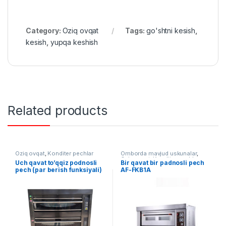
Category:
Oziq ovqat
Tags:
go'shtni kesish
,
kesish
,
yupqa keshish
Related products
Oziq ovqat
,
Konditer pechlar
Omborda mavjud uskunalar
,
Oziq ovqat
,
Konditer pechlar
Uch qavat to’qqiz podnosli
Bir qavat bir padnosli pech
pech (par berish funksiyali)
AF-FKB1A
AF-YCQ-9D-S