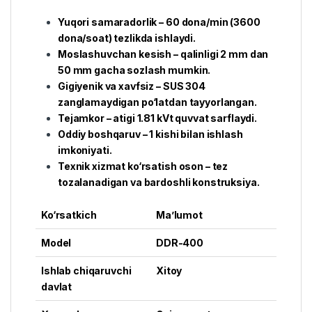
Yuqori samaradorlik – 60 dona/min (3600
dona/soat) tezlikda ishlaydi.
Moslashuvchan kesish – qalinligi 2 mm dan
50 mm gacha sozlash mumkin.
Gigiyenik va xavfsiz – SUS 304
zanglamaydigan po‘latdan tayyorlangan.
Tejamkor – atigi 1.81 kVt quvvat sarflaydi.
Oddiy boshqaruv – 1 kishi bilan ishlash
imkoniyati.
Texnik xizmat ko‘rsatish oson – tez
tozalanadigan va bardoshli konstruksiya.
Ko‘rsatkich
Ma’lumot
Model
DDR-400
Ishlab chiqaruvchi
Xitoy
davlat