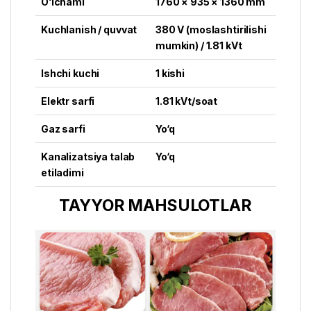
O‘lchami
1760 × 935 × 1360 mm
Kuchlanish / quvvat
380 V (moslashtirilishi
mumkin) / 1.81 kVt
Ishchi kuchi
1 kishi
Elektr sarfi
1.81 kVt/soat
Gaz sarfi
Yo‘q
Kanalizatsiya talab
Yo‘q
etiladimi
TAYYOR MAHSULOTLAR