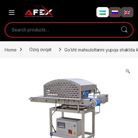
Skip to navigation
Skip to content
Search for:
Home
Oziq ovqat
Go’sht mahsulotlarini yupqa shaklda 