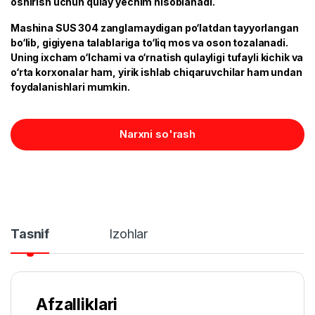
oshirish uchun qulay yechim hisoblanadi.
Mashina SUS 304 zanglamaydigan po‘latdan tayyorlangan
bo‘lib, gigiyena talablariga to‘liq mos va oson tozalanadi.
Uning ixcham o‘lchami va o‘rnatish qulayligi tufayli kichik va
o‘rta korxonalar ham, yirik ishlab chiqaruvchilar ham undan
foydalanishlari mumkin.
Narxni so'rash
Tasnif
Izohlar
Afzalliklari