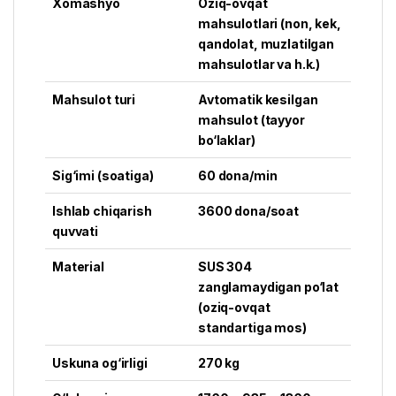
Xomashyo
Oziq-ovqat
mahsulotlari (non, kek,
qandolat, muzlatilgan
mahsulotlar va h.k.)
Mahsulot turi
Avtomatik kesilgan
mahsulot (tayyor
bo‘laklar)
Sig‘imi (soatiga)
60 dona/min
Ishlab chiqarish
3600 dona/soat
quvvati
Material
SUS 304
zanglamaydigan po‘lat
(oziq-ovqat
standartiga mos)
Uskuna og‘irligi
270 kg