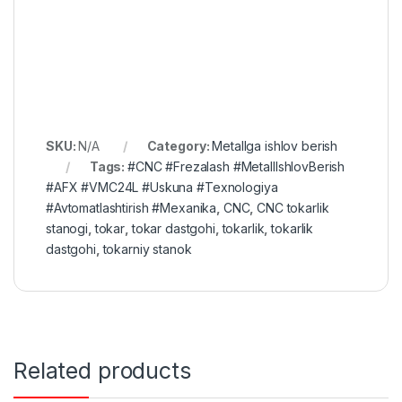
SKU:
N/A
Category:
Metallga ishlov berish
Tags:
#CNC #Frezalash #MetallIshlovBerish
#AFX #VMC24L #Uskuna #Texnologiya
#Avtomatlashtirish #Mexanika
,
CNC
,
CNC tokarlik
stanogi
,
tokar
,
tokar dastgohi
,
tokarlik
,
tokarlik
dastgohi
,
tokarniy stanok
Related products