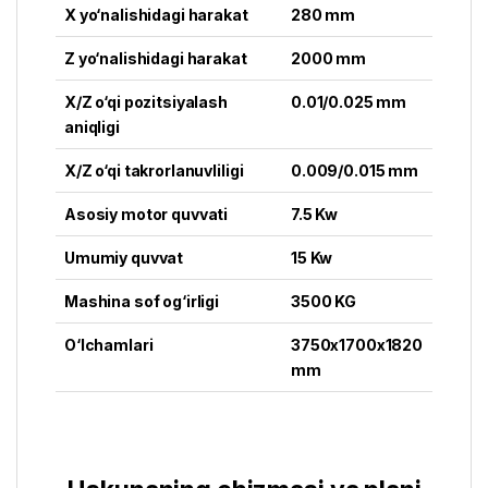
X yo‘nalishidagi harakat
280 mm
Z yo‘nalishidagi harakat
2000 mm
X/Z o‘qi pozitsiyalash
0.01/0.025 mm
aniqligi
X/Z o‘qi takrorlanuvliligi
0.009/0.015 mm
Asosiy motor quvvati
7.5 Kw
Umumiy quvvat
15 Kw
Mashina sof og‘irligi
3500 KG
O‘lchamlari
3750x1700x1820
mm