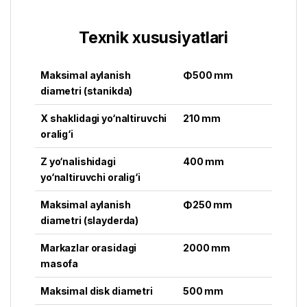
Texnik xususiyatlari
Maksimal aylanish
Φ500 mm
diametri (stanikda)
X shaklidagi yo‘naltiruvchi
210 mm
oralig‘i
Z yo‘nalishidagi
400 mm
yo‘naltiruvchi oralig‘i
Maksimal aylanish
Φ250 mm
diametri (slayderda)
Markazlar orasidagi
2000 mm
masofa
Maksimal disk diametri
500 mm