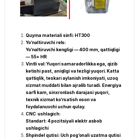
Quyma materiali sinfi: HT300
Yo‘naltiruvchi rels:
Yo‘naltiruvchi kengligi — 400 mm, qattiqligi
— 55+ HR
Vintli val:
Yuqori samaradorlikka ega, qizib
ketishi past, aniqligi va tezligi yuqori. Katta
qattiqlik, teskari aylanish imkoniyati, uzoq
xizmat muddati bilan ajralib turadi. Energiya
sarfi kam, sinxronlash darajasi yuqori,
texnik xizmat ko‘rsatish oson va
foydalanuvchi uchun qulay.
CNC ushlagich:
Standart: 4 pozitsiyali elektr asbob
ushlagichi
Shpindel qutisi:
Uch pog‘onali uzatma qutisi