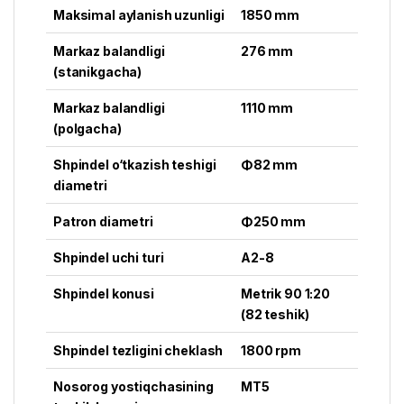
Maksimal aylanish uzunligi
1850 mm
Markaz balandligi
276 mm
(stanikgacha)
Markaz balandligi
1110 mm
(polgacha)
Shpindel o‘tkazish teshigi
Φ82 mm
diametri
Patron diametri
Φ250 mm
Shpindel uchi turi
A2-8
Shpindel konusi
Metrik 90 1:20
(82 teshik)
Shpindel tezligini cheklash
1800 rpm
Nosorog yostiqchasining
MT5