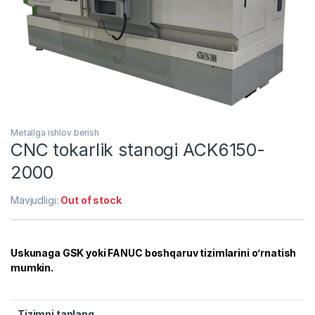
Metallga ishlov berish
CNC tokarlik stanogi ACK6150-
2000
Mavjudligi:
Out of stock
Uskunaga GSK yoki FANUC boshqaruv tizimlarini o’rnatish
mumkin.
Tizimni tanlang