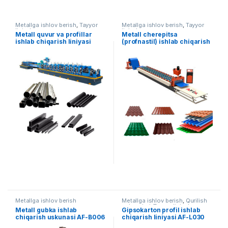
Metallga ishlov berish
,
Tayyor
Metallga ishlov berish
,
Tayyor
liniyalar
liniyalar
Metall quvur va profillar
Metall cherepitsa
ishlab chiqarish liniyasi
(profnastil) ishlab chiqarish
uskunasi
Metallga ishlov berish
Metallga ishlov berish
,
Qurilish
uskunalari
,
Tayyor liniyalar
Metall gubka ishlab
Gipsokarton profil ishlab
chiqarish uskunasi AF-B006
chiqarish liniyasi AF-L030