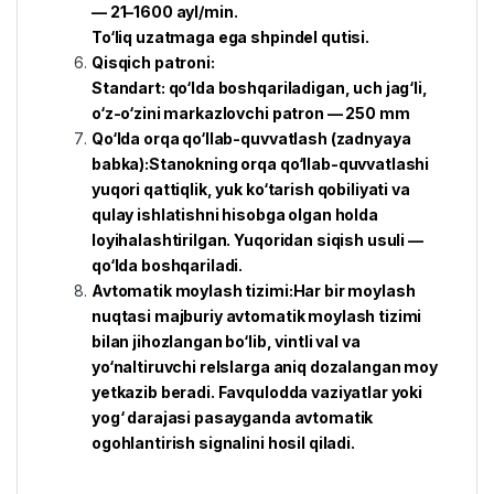
— 21–1600 ayl/min.
To‘liq uzatmaga ega shpindel qutisi.
Qisqich patroni:
Standart: qo‘lda boshqariladigan, uch jag‘li,
o‘z-o‘zini markazlovchi patron — 250 mm
Qo‘lda orqa qo‘llab-quvvatlash (zadnyaya
babka):
Stanokning orqa qo‘llab-quvvatlashi
yuqori qattiqlik, yuk ko‘tarish qobiliyati va
qulay ishlatishni hisobga olgan holda
loyihalashtirilgan. Yuqoridan siqish usuli —
qo‘lda boshqariladi.
Avtomatik moylash tizimi:
Har bir moylash
nuqtasi majburiy avtomatik moylash tizimi
bilan jihozlangan bo‘lib, vintli val va
yo‘naltiruvchi relslarga aniq dozalangan moy
yetkazib beradi. Favqulodda vaziyatlar yoki
yog‘ darajasi pasayganda avtomatik
ogohlantirish signalini hosil qiladi.