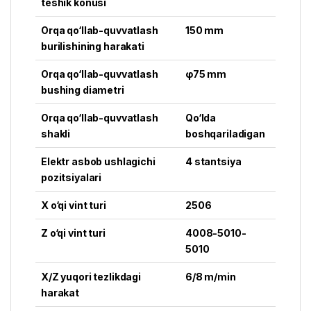
teshik konusi
Orqa qo‘llab-quvvatlash
150 mm
burilishining harakati
Orqa qo‘llab-quvvatlash
φ75 mm
bushing diametri
Orqa qo‘llab-quvvatlash
Qo‘lda
shakli
boshqariladigan
Elektr asbob ushlagichi
4 stantsiya
pozitsiyalari
X o‘qi vint turi
2506
Z o‘qi vint turi
4008-5010-
5010
X/Z yuqori tezlikdagi
6/8 m/min
harakat