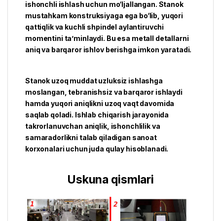
ishonchli ishlash uchun mo‘ljallangan. Stanok
mustahkam konstruksiyaga ega bo‘lib, yuqori
qattiqlik va kuchli shpindel aylantiruvchi
momentini ta’minlaydi. Bu esa metall detallarni
aniq va barqaror ishlov berishga imkon yaratadi.
Stanok uzoq muddat uzluksiz ishlashga
moslangan, tebranishsiz va barqaror ishlaydi
hamda yuqori aniqlikni uzoq vaqt davomida
saqlab qoladi. Ishlab chiqarish jarayonida
takrorlanuvchan aniqlik, ishonchlilik va
samaradorlikni talab qiladigan sanoat
korxonalari uchun juda qulay hisoblanadi.
Uskuna qismlari