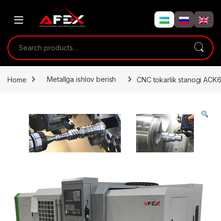
Skip to navigation
Skip to content
Search for:
Home
Metallga ishlov berish
CNC tokarlik stanogi ACK