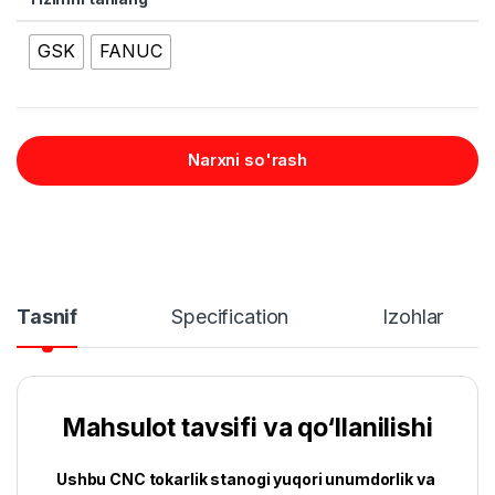
GSK
FANUC
Narxni so'rash
Tasnif
Specification
Izohlar
Mahsulot tavsifi va qo‘llanilishi
Ushbu CNC tokarlik stanogi yuqori unumdorlik va