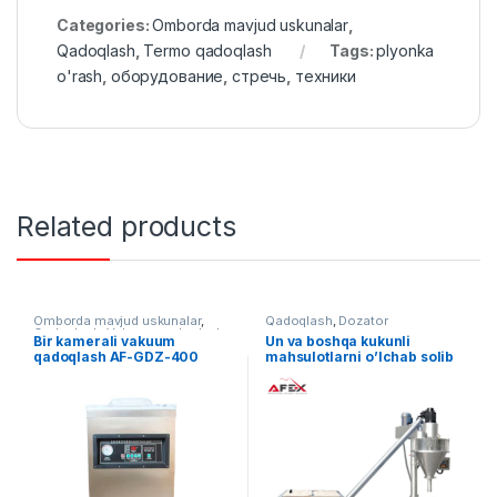
Categories:
Omborda mavjud uskunalar
,
Qadoqlash
,
Termo qadoqlash
Tags:
plyonka
o'rash
,
оборудование
,
стречь
,
техники
Related products
Omborda mavjud uskunalar
,
Qadoqlash
,
Dozator
Qadoqlash
,
Vakuum qadoqlash
Bir kamerali vakuum
Un va boshqa kukunli
qadoqlash AF-GDZ-400
mahsulotlarni o’lchab solib
berish uskunasi