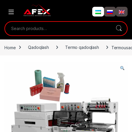
Skip to navigation
Skip to content
Search for:
Home
Qadoqlash
Termo qadoqlash
Termousad