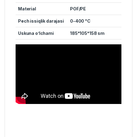
Material
POF/PE
Pech issiqlik darajasi
0-400 °C
Uskuna o’lchami
185*105*158 sm