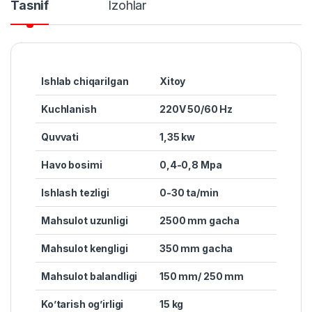
Tasnif
Izohlar
Ishlab chiqarilgan
Xitoy
Kuchlanish
220V 50/60 Hz
Quvvati
1,35 kw
Havo bosimi
0,4-0,8 Mpa
Ishlash tezligi
0-30 ta/min
Mahsulot uzunligi
2500 mm gacha
Mahsulot kengligi
350 mm gacha
Mahsulot balandligi
150 mm/ 250 mm
Ko’tarish og’irligi
15 kg