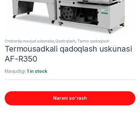
Omborda mavjud uskunalar
,
Qadoqlash
,
Termo qadoqlash
Termousadkali qadoqlash uskunasi
AF-R350
Mavjudligi:
1 in stock
Narxni so'rash