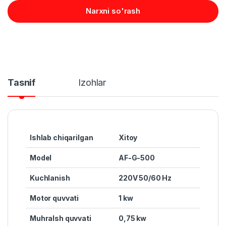
Narxni so'rash
Tasnif
Izohlar
Ishlab chiqarilgan
Xitoy
Model
AF-G-500
Kuchlanish
220V 50/60 Hz
Motor quvvat
i
1 kw
Muhralsh quvvat
i
0,75 kw