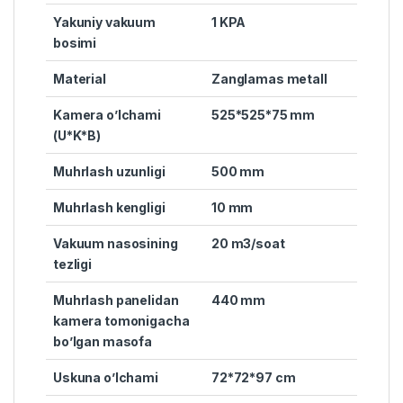
Yakuniy vakuum
1 KPA
bosimi
Material
Zanglamas metall
Kamera o’lchami
525*525*75 mm
(U*K*B)
Muhrlash uzunligi
500 mm
Muhrlash kengligi
10 mm
Vakuum nasosining
20 m3/soat
tezligi
Muhrlash panelidan
440 mm
kamera tomonigacha
bo’lgan masofa
Uskuna o’lchami
72*72*97 cm