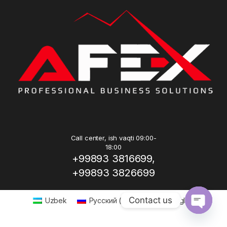
Call center, ish vaqti 09:00-
18:00
+99893 3816699,
+99893 3826699
Contact us
Uzbek
Русский
(
Russian
)
English
Open ch