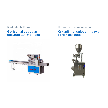
Qadoqlash
,
Gorizontal
Omborda mavjud uskunalar
,
qadoqlash
Qadoqlash
,
Dozator
Gorizontal qadoqlash
Kukunli mahsulotlarni quyib
uskunasi AF-MB-T350
berish uskunasi