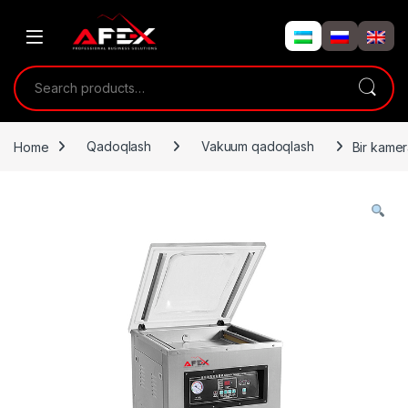
Skip to navigation
Skip to content
Search for:
Home
Qadoqlash
Vakuum qadoqlash
Bir kame