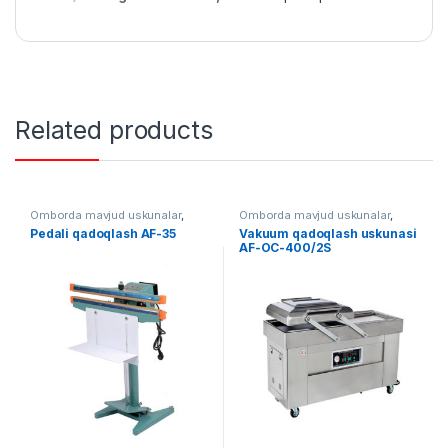
Related products
Omborda mavjud uskunalar
,
Omborda mavjud uskunalar
,
Qadoqlash
,
Qo'lda qadoqlash
Qadoqlash
,
Vakuum qadoqlash
Pedali qadoqlash AF-35
Vakuum qadoqlash uskunasi
AF-OC-400/2S