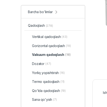
Barcha bo'limlar
Qadoqlash
(278)
Vertikal qadoqlash
(43)
Gorizontal qadoqlash
(19)
Vakuum qadoqlash
(18)
Dozator
(47)
Yorliq yopishtirish
(16)
Termo qadoqlash
(11)
Qo'lda qadoqlash
(19)
Is
Sana qo'yish
(7)