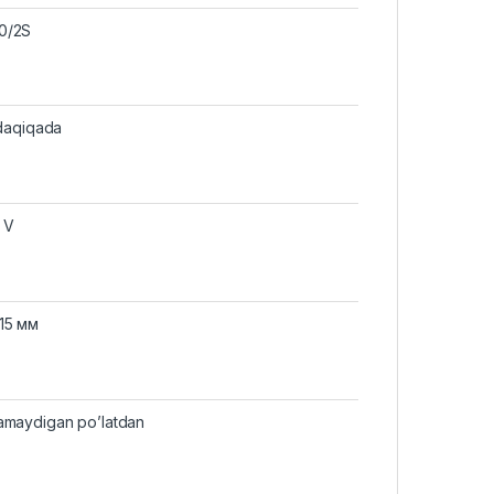
0/2S
 daqiqada
 V
15 мм
amaydigan po’latdan