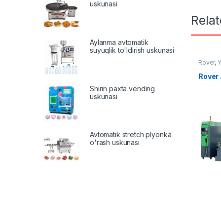
uskunasi
Rela
Aylanma avtomatik
suyuqlik to'ldirish uskunasi
Rover
,
Y
Rover
Shirin paxta vending
uskunasi
Avtomatik stretch plyonka
o'rash uskunasi