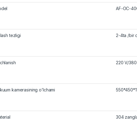
del
AF-OC-40
lash tezligi
2-4ta /bir
chlanish
220 V/380
kuum kamerasining o’lchami
550*450*1
terial
304 zangl