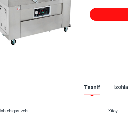
Tasnif
Izohla
hlab chiqaruvchi
Xitoy