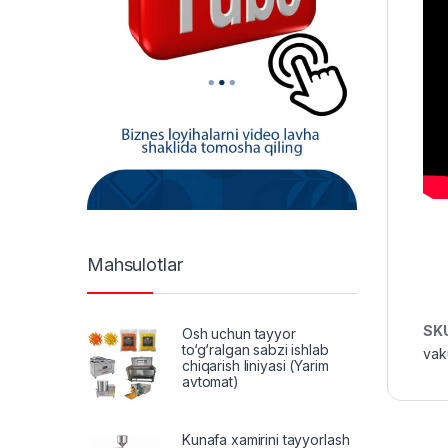
Mahsulotlar
SK
Osh uchun tayyor
to‘g‘ralgan sabzi ishlab
vak
chiqarish liniyasi (Yarim
avtomat)
Kunafa xamirini tayyorlash