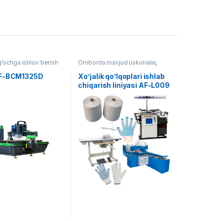
'ochga ishlov berish
Omborda mavjud uskunalar
,
Yengil sanoat
AF-BCM1325D
Xo’jalik qo’lqoplari ishlab
chiqarish liniyasi AF-L009