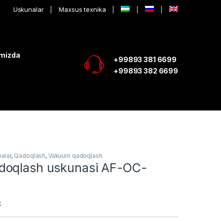
Uskunalar
Maxsus texnika
imizda
+99893 381 6699
+99893 382 6699
alar
,
Qadoqlash
,
Vakuum qadoqlash
doqlash uskunasi AF-OC-
k