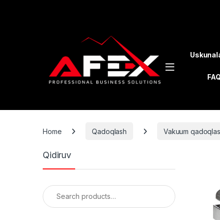
Skip to navigation
Skip to content
Uskunal
FA
Home
Qadoqlash
Vakuum qadoqla
Qidiruv
Search for: