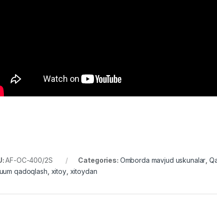
U:
AF-OC-400/2S
Categories:
Omborda mavjud uskunalar
,
Qa
uum qadoqlash
,
xitoy
,
xitoydan