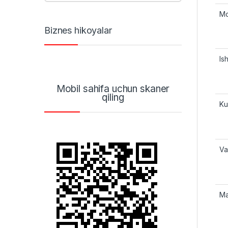
Mo
Biznes hikoyalar
Ish
Mobil sahifa uchun skaner
qiling
Ku
Va
Ma