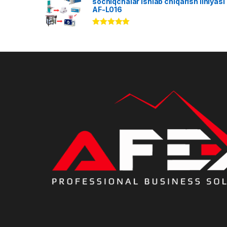
sochiqchalar ishlab chiqarish liniyasi
AF-L016
Rated
5.00
out of 5