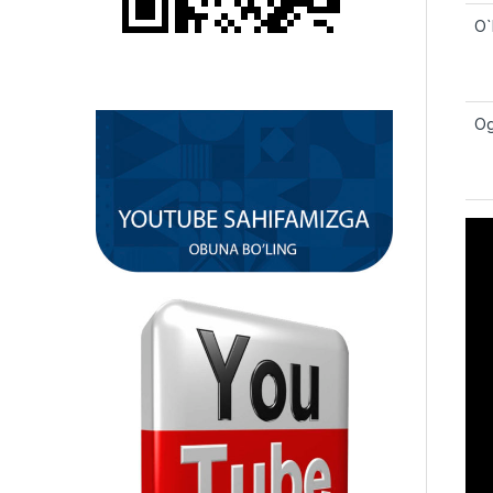
O`
Og’