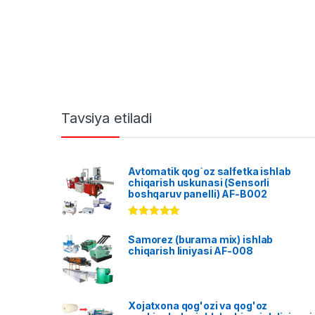
Tavsiya etiladi
Avtomatik qog`oz salfetka ishlab
chiqarish uskunasi (Sensorli
boshqaruv panelli) AF-B002
Rated
5.00
out of 5
Samorez (burama mix) ishlab
chiqarish liniyasi AF-008
Xojatxona qog'ozi va qog'oz