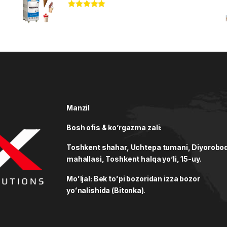
Rated
5.00
out of 5
Manzil
Bosh ofis & ko’rgazma zali:
Toshkent shahar, Uchtepa tumani, Diyorobo
mahallasi, Toshkent halqa yo’li, 15-uy.
Moʻljal: Bek toʻpi bozoridan izza bozor
yoʻnalishida (Bitonka)
.