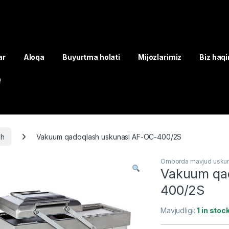
ar
Aloqa
Buyurtma holati
Mijozlarimiz
Biz haq
Q
sh
Vakuum qadoqlash uskunasi AF-OC-400/2S
Omborda mavjud uskun
Vakuum qa
400/2S
Mavjudligi:
1 in stoc