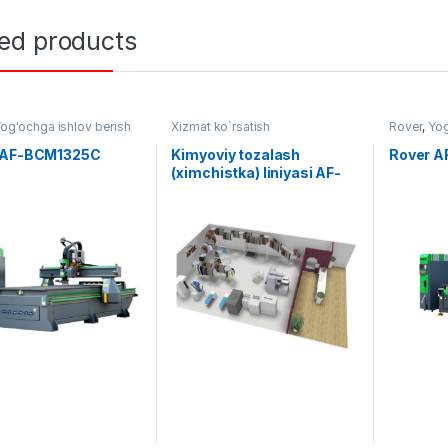
ted products
og'ochga ishlov berish
Xizmat ko`rsatish
Rover
,
Yog
 AF-BCM1325C
Kimyoviy tozalash
Rover 
(ximchistka) liniyasi AF-
L002