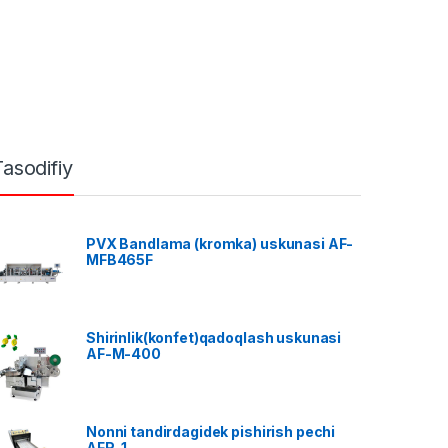
Tasodifiy
PVX Bandlama (kromka) uskunasi AF-
MFB465F
Shirinlik(konfet)qadoqlash uskunasi
AF-M-400
Nonni tandirdagidek pishirish pechi
AFR-1