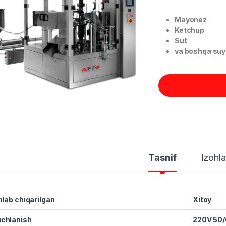
Mayonez
Ketchup
Sut
va boshqa suy
Tasnif
Izohla
hlab chiqarilgan
Xitoy
chlanish
220V 50/