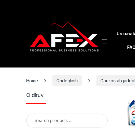
Skip to navigation
Skip to content
Uskunal
FA
Home
Qadoqlash
Gorizontal qadoq
Qidiruv
Search for: