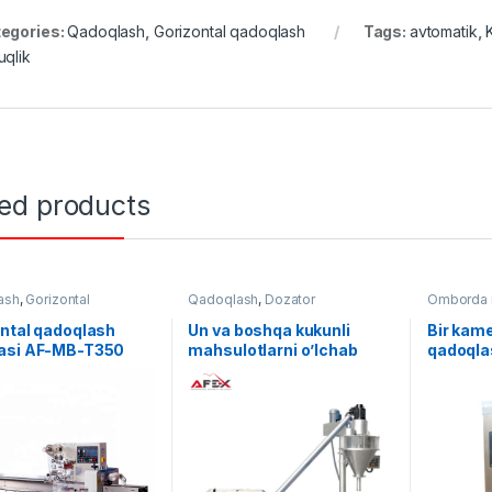
egories:
Qadoqlash
,
Gorizontal qadoqlash
Tags:
avtomatik
,
uqlik
ted products
ash
,
Gorizontal
Qadoqlash
,
Dozator
Omborda m
ash
Qadoqlas
ntal qadoqlash
Un va boshqa kukunli
Bir kam
asi AF-MB-T350
mahsulotlarni o’lchab
qadoql
solib berish uskunasi