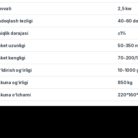
vvat
i
2,5 kw
doqlash tezligi
40-60 do
iqlik darajasi
≤1%
ket uzunligi
50-350 
ket kengligi
70-200/
’ldirish og’irligi
10-1000 
kuna og’irligi
850 kg
kuna o’lchami
220*160