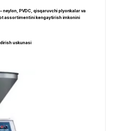
i — neylon, PVDC, qisqaruvchi plyonkalar va
ot assortimentini kengaytirish imkonini
dirish uskunasi