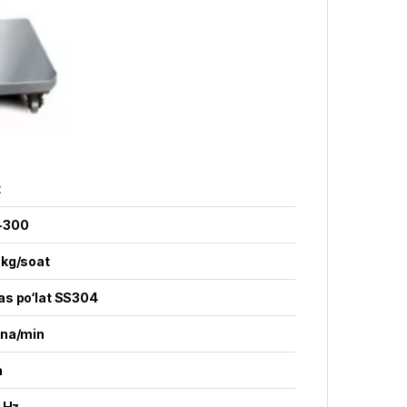
t
-300
kg/soat
s po‘lat SS304
na/min
a
 Hz