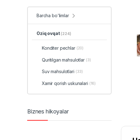
Barcha bo'limlar
Oziq ovqat
(224)
Konditer pechlar
(20)
Quritilgan mahsulotlar
(3)
Suv mahsulotlari
(33)
Xamir qorish uskunalari
(16)
Biznes hikoyalar