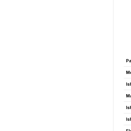
Pa
M
Is
Ma
Is
Is
El