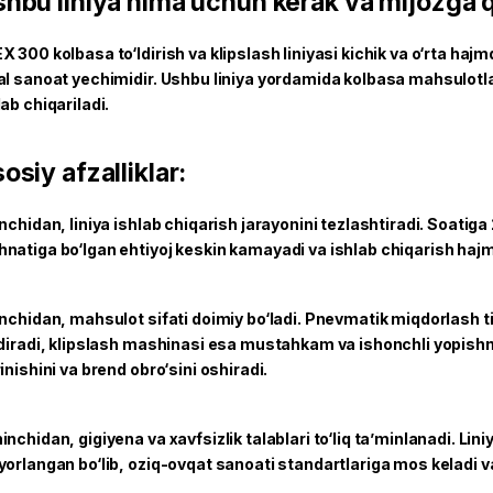
hbu liniya nima uchun kerak va mijozga 
X 300 kolbasa to‘ldirish va klipslash liniyasi kichik va o‘rta haj
al sanoat yechimidir. Ushbu liniya yordamida kolbasa mahsulotlari
lab chiqariladi.
osiy afzalliklar:
inchidan, liniya ishlab chiqarish jarayonini tezlashtiradi. Soatiga
natiga bo‘lgan ehtiyoj keskin kamayadi va ishlab chiqarish hajm
inchidan, mahsulot sifati doimiy bo‘ladi. Pnevmatik miqdorlash tizi
ldiradi, klipslash mashinasi esa mustahkam va ishonchli yopish
rinishini va brend obro‘sini oshiradi.
inchidan, gigiyena va xavfsizlik talablari to‘liq ta’minlanadi. Li
yorlangan bo‘lib, oziq-ovqat sanoati standartlariga mos keladi v