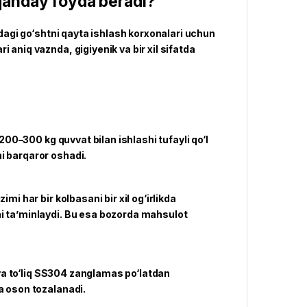
qanday foyda beradi?
mdagi go‘shtni qayta ishlash korxonalari uchun
 aniq vaznda, gigiyenik va bir xil sifatda
 200–300 kg quvvat bilan ishlashi tufayli qo‘l
i barqaror oshadi.
mi har bir kolbasani bir xil og‘irlikda
ni ta’minlaydi. Bu esa bozorda mahsulot
niya to‘liq SS304 zanglamas po‘latdan
a oson tozalanadi.