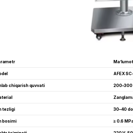
rametr
Ma’lumo
odel
AFEX SC
hlab chiqarish quvvati
200–300 
terial
Zanglama
h tezligi
30–40 do
h bosimi
≥ 0.6 MP
ektr ta’minoti
220 V, 50