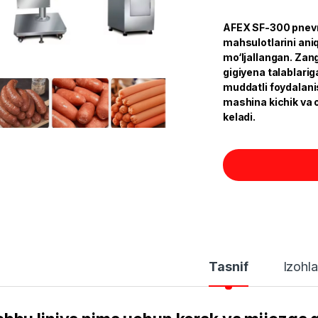
AFEX SF-300 pnevma
mahsulotlarini aniq
mo‘ljallangan. Zan
gigiyena talablarig
muddatli foydalanis
mashina kichik va 
keladi.
Tasnif
Izohla