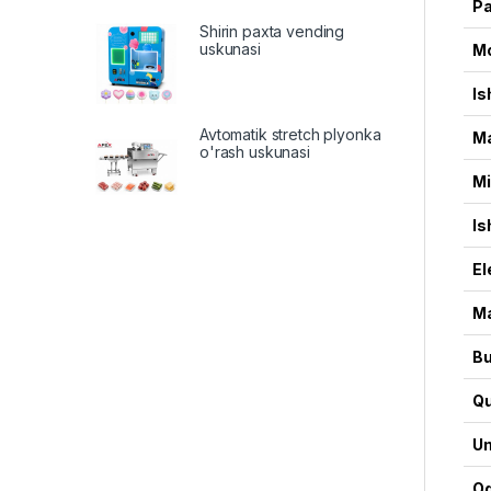
Pa
Shirin paxta vending
uskunasi
M
Is
Avtomatik stretch plyonka
Ma
o'rash uskunasi
Mi
Is
El
Ma
Bu
Qu
Um
Og