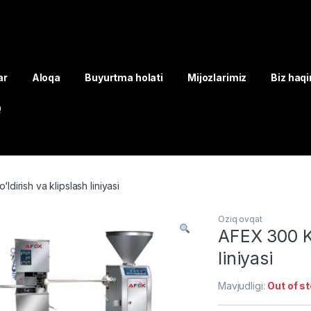
ar
Aloqa
Buyurtma holati
Mijozlarimiz
Biz haq
Q
ldirish va klipslash liniyasi
Oziq ovqat
AFEX 300 Ko
liniyasi
Mavjudligi:
Out of s