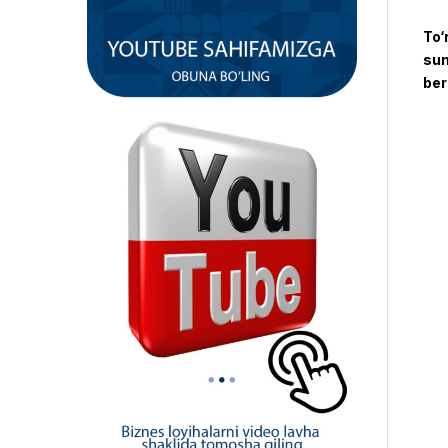
To‘
sun
ber