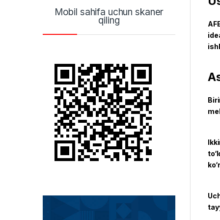
Us
Mobil sahifa uchun skaner
qiling
AFE
ide
ish
As
Bir
meh
Ikk
to‘
ko‘
Uch
tay