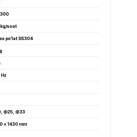
t
-300
kg/soat
s po‘lat SS304
g
a
 Hz
, Φ25, Φ33
0 × 1430 mm