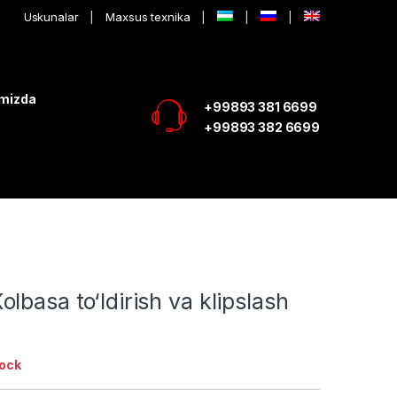
Uskunalar
Maxsus texnika
imizda
+99893 381 6699
+99893 382 6699
lbasa to‘ldirish va klipslash
tock