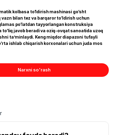
tik kolbasa to‘ldirish mashinasi go‘sht
 vazn bilan tez va barqaror to‘ldirish uchun
glamas po‘latdan tayyorlangan konstruksiya
a to‘liq javob beradi va oziq-ovqat sanoatida uzoq
hni ta’minlaydi. Keng miqdor diapazoni tufayli
o‘rta ishlab chiqarish korxonalari uchun juda mos
Narxni so'rash
r