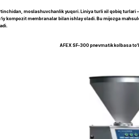
rtinchidan, moslashuvchanlik yuqori. Liniya turli xil qobiq turlar
’iy kompozit membranalar bilan ishlay oladi. Bu mijozga mahsul
adi.
AFEX SF-300 pnevmatik kolbasa to‘l