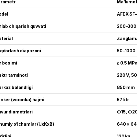
rametr
Ma’lumo
odel
AFEX SF
hlab chiqarish quvvati
200–300 
terial
Zanglama
qdorlash diapazoni
50–1000 
h bosimi
≥ 0.5 MP
ektr ta’minoti
220 V, 50
rkaz balandligi
850 mm
nker (voronka) hajmi
57 litr
vur diametrlari
Φ15, Φ20
umiy o‘lchamlar (UxKxB)
640 × 64
‘irligi
120 kg