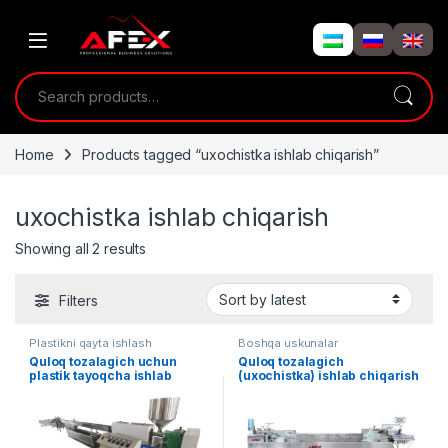
Skip to navigation
Skip to content
Search for:
Home
Products tagged “uxochistka ishlab chiqarish”
uxochistka ishlab chiqarish
Showing all 2 results
Filters
Plastikni qayta ishlash
Boshqa uskunalar
Quloq tozalagich uchun
Quloq tozalagich
plastik tayoqcha ishlab
(uxochistka) ishlab chiqarish
chiqarish uskunasi
uskunasi