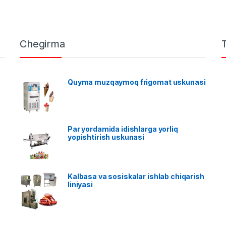
Chegirma
Quyma muzqaymoq frigomat uskunasi
Par yordamida idishlarga yorliq
yopishtirish uskunasi
Kalbasa va sosiskalar ishlab chiqarish
liniyasi