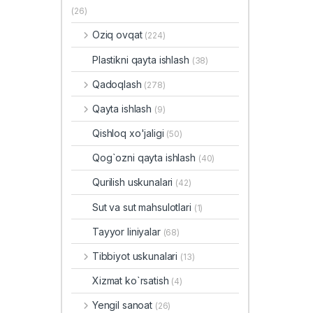
(26)
Oziq ovqat
(224)
Plastikni qayta ishlash
(38)
Qadoqlash
(278)
Qayta ishlash
(9)
Qishloq xo'jaligi
(50)
Qog`ozni qayta ishlash
(40)
Qurilish uskunalari
(42)
Sut va sut mahsulotlari
(1)
Tayyor liniyalar
(68)
Tibbiyot uskunalari
(13)
Xizmat ko`rsatish
(4)
Yengil sanoat
(26)