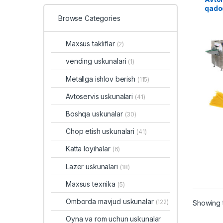
qado
Browse Categories
Maxsus takliflar
(2)
vending uskunalari
(1)
Metallga ishlov berish
(115)
Avtoservis uskunalari
(41)
Boshqa uskunalar
(30)
Chop etish uskunalari
(41)
Katta loyihalar
(6)
Lazer uskunalari
(18)
Maxsus texnika
(5)
Omborda mavjud uskunalar
(122)
Showing t
Oyna va rom uchun uskunalar