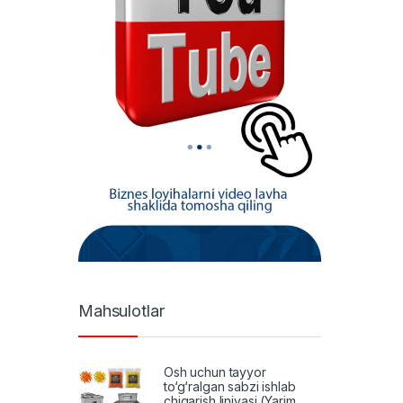
Mahsulotlar
Osh uchun tayyor
to‘g‘ralgan sabzi ishlab
chiqarish liniyasi (Yarim