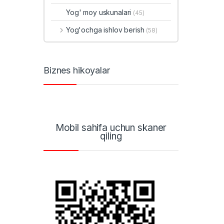
Yog' moy uskunalari
(45)
Yog'ochga ishlov berish
(58)
Biznes hikoyalar
Mobil sahifa uchun skaner
qiling