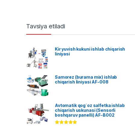
Tavsiya etiladi
Kir yuvish kukuni ishlab chiqarish
liniyasi
Samorez (burama mix) ishlab
chiqarish liniyasi AF-008
Avtomatik qog`oz salfetka ishlab
chiqarish uskunasi (Sensorli
boshqaruv panelli) AF-B002
Rated
5.00
out of 5