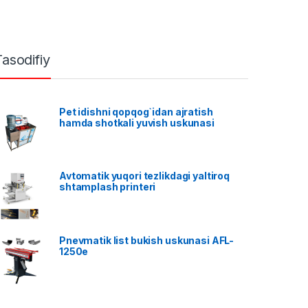
Tasodifiy
Pet idishni qopqog`idan ajratish
hamda shotkali yuvish uskunasi
Avtomatik yuqori tezlikdagi yaltiroq
shtamplash printeri
Pnevmatik list bukish uskunasi AFL-
1250e