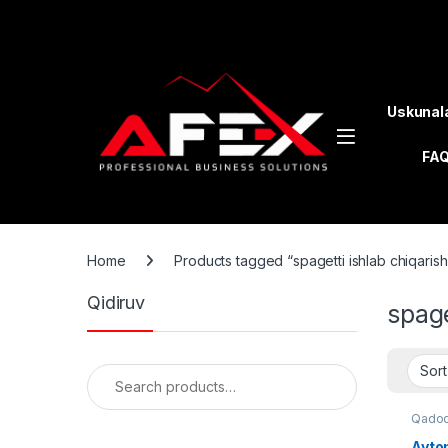
Skip to navigation
Skip to content
Uskunal
FA
Home
Products tagged “spagetti ishlab chiqarish
Qidiruv
spage
Search for:
Qadoq
Avtom