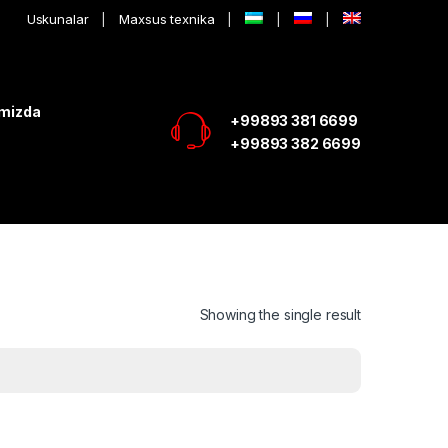
Uskunalar
Maxsus texnika
imizda
+99893 381 6699
+99893 382 6699
Showing the single result