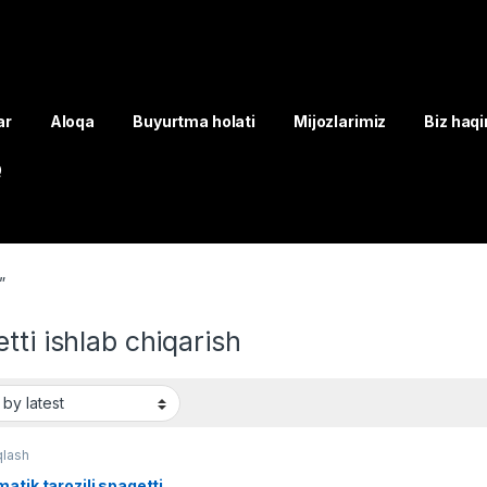
ar
Aloqa
Buyurtma holati
Mijozlarimiz
Biz haq
Q
”
tti ishlab chiqarish
lash
atik tarozili spagetti